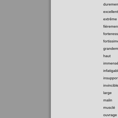
duremen
excellent
extrême
fièremen
forteres
fortissim
grandem
haut
immens
infatigab
insuppor
invincibl
large
malin
musclé
ouvrage