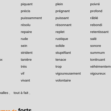
piquant
plein
poivré
précis
prégnant
profond
puissamment
puissant
râblé
résolu
résonnant
rebondi
repaire
replet
retentissant
rude
rustique
salé
sein
solide
sonore
strident
stupéfiant
summum
ux
tanière
tenace
tonitruant
très
trop
véhémentem
vif
vigoureusement
vigoureux
vivant
volontaire
halles
,
tout à fait
,
forts