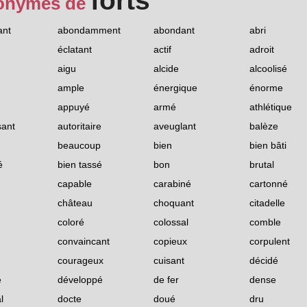
forts
onymes de
ant
abondamment
abondant
abri
éclatant
actif
adroit
aigu
alcide
alcoolisé
ample
énergique
énorme
appuyé
armé
athlétique
sant
autoritaire
aveuglant
balèze
beaucoup
bien
bien bâti
é
bien tassé
bon
brutal
capable
carabiné
cartonné
château
choquant
citadelle
coloré
colossal
comble
convaincant
copieux
corpulent
courageux
cuisant
décidé
é
développé
de fer
dense
l
docte
doué
dru