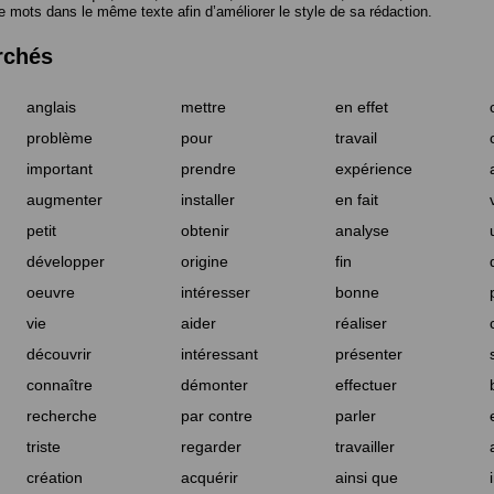
e mots dans le même texte afin d’améliorer le style de sa rédaction.
rchés
anglais
mettre
en effet
problème
pour
travail
important
prendre
expérience
augmenter
installer
en fait
petit
obtenir
analyse
développer
origine
fin
oeuvre
intéresser
bonne
vie
aider
réaliser
découvrir
intéressant
présenter
connaître
démonter
effectuer
recherche
par contre
parler
triste
regarder
travailler
création
acquérir
ainsi que