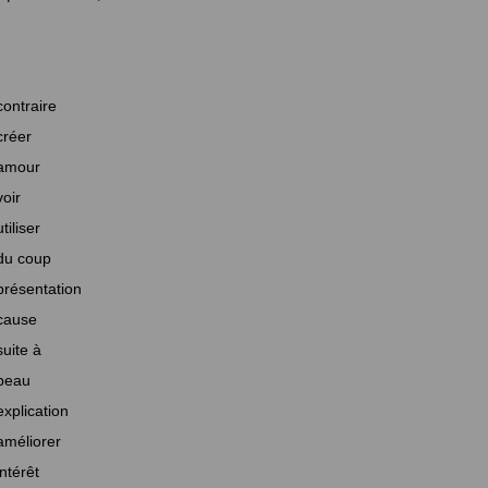
contraire
créer
amour
voir
utiliser
du coup
présentation
cause
suite à
beau
explication
améliorer
intérêt