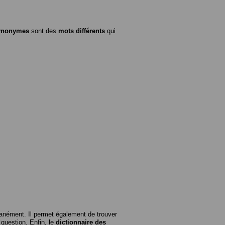
ynonymes
sont des
mots différents
qui
anément. Il permet également de trouver
n question. Enfin, le
dictionnaire des