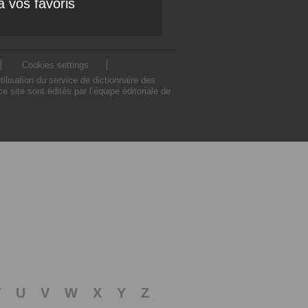
à vos favoris
Cookies settings
lisation du service de dictionnaire des
site sont édités par l’équipe éditoriale de
T
U
V
W
X
Y
Z