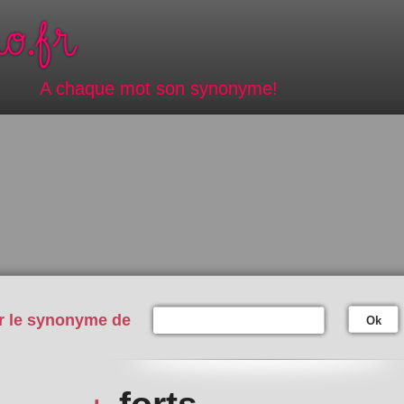
A chaque mot son synonyme!
r le synonyme de
Ok