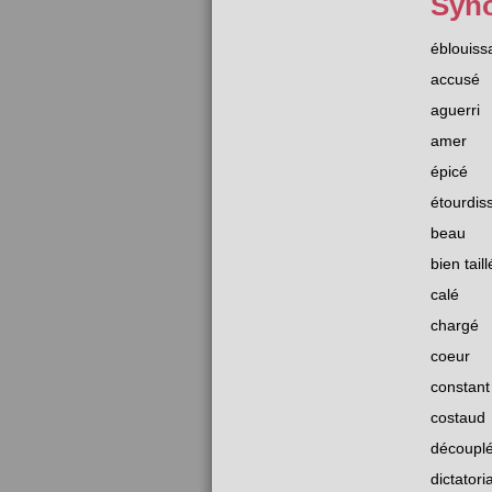
Syn
éblouiss
accusé
aguerri
amer
épicé
étourdis
beau
bien taill
calé
chargé
coeur
constant
costaud
découpl
dictatoria