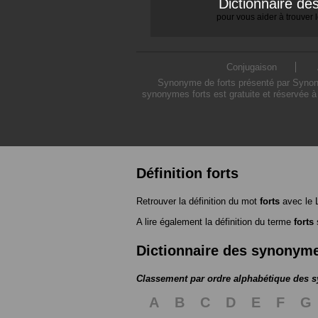
Dictionnaire d
pour vous aider à trouver
Conjugaison
Synonyme de forts présenté par Synonym
synonymes forts est gratuite et réservée à
Définition forts
Retrouver la définition du mot
forts
avec le 
A lire également la définition du terme
forts
s
Dictionnaire des synonym
Classement par ordre alphabétique des
A
B
C
D
E
F
G