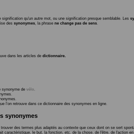
 signification qu'un autre mot, ou une signification presque semblable. Les
s
ilise des
synonymes
, la phrase
ne change pas de sens
.
ouve dans les articles de
dictionnaire.
me synonyme de
vélo
.
onymes.
ynonymes.
 l’on retrouve dans ce dictionnaire des synonymes en ligne.
des synonymes
trouver des termes plus adaptés au contexte que ceux dont on se sert spont
t caractéristique, le but, la fonction, etc. de la chose, de l'être, de l'action e