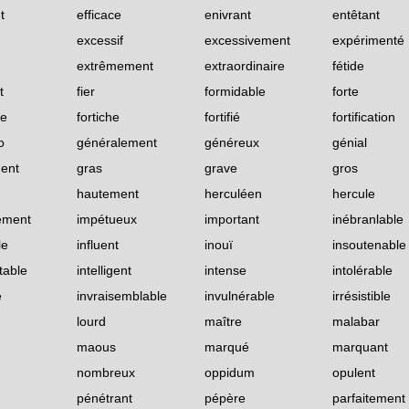
t
efficace
enivrant
entêtant
excessif
excessivement
expérimenté
extrêmement
extraordinaire
fétide
t
fier
formidable
forte
se
fortiche
fortifié
fortification
o
généralement
généreux
génial
ent
gras
grave
gros
hautement
herculéen
hercule
ément
impétueux
important
inébranlable
le
influent
inouï
insoutenable
table
intelligent
intense
intolérable
e
invraisemblable
invulnérable
irrésistible
lourd
maître
malabar
maous
marqué
marquant
nombreux
oppidum
opulent
pénétrant
pépère
parfaitement