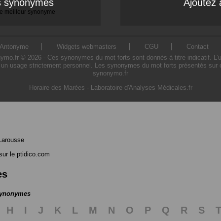
es synonymes
Ajoutez 
 le meilleur synonyme
Antonyme
Widgets webmasters
CGU
Contact
o.fr © 2026 - Ces synonymes du mot forts sont donnés à titre indicatif. L'uti
 un usage strictement personnel. Les synonymes du mot forts présentés sur ce 
synonymo.fr
Horaire des Marées
-
Laboratoire d'Analyses Médicales.fr
Larousse
ur le ptidico.com
es
 synonymes
H
I
J
K
L
M
N
O
P
Q
R
S