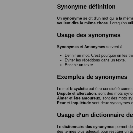
Synonyme définition
Un
synonyme
se dit d'un mot qui a la même
veulent dire la même chose
. Lorsqu’on ut
Usage des synonymes
Synonymes
et
Antonymes
servent à:
Définir un mot. C’est pourquoi on les tr
Eviter les répétitions dans un texte.
Enrichir un texte.
Exemples de synonymes
Le mot
bicyclette
eut être considéré com
Dispute
et
altercation
, sont des mots syn
Aimer
et
être amoureux
, sont des mots s
Peur
et
inquiétude
sont deux synonymes que
Usage d’un dictionnaire 
Le
dictionnaire des synonymes
permet de 
des termes plus adéquat pour restituer un trai