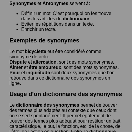
Synonymes
et
Antonymes
servent à:
Définir un mot. C’est pourquoi on les trouve
dans les articles de
dictionnaire.
Eviter les répétitions dans un texte.
Enrichir un texte.
Exemples de synonymes
Le mot
bicyclette
eut être considéré comme
synonyme de
vélo
.
Dispute
et
altercation
, sont des mots synonymes.
Aimer
et
être amoureux
, sont des mots synonymes.
Peur
et
inquiétude
sont deux synonymes que l’on
retrouve dans ce dictionnaire des synonymes en
ligne.
Usage d’un dictionnaire des synonymes
Le
dictionnaire des synonymes
permet de trouver
des termes plus adaptés au contexte que ceux dont
on se sert spontanément. Il permet également de
trouver des termes plus adéquat pour restituer un trait
caractéristique, le but, la fonction, etc. de la chose, de
l'être, de l'action en question. Enfin, le
dictionnaire