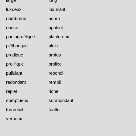
large
long
luxueux
luxuriant
nombreux
nourri
obèse
opulent
pantagruélique
plantureux
pléthorique
plein
prodigue
profus
prolifique
prolixe
pullulant
rebondi
redondant
rempli
replet
riche
somptueux
surabondant
torrentiel
touffu
verbeux