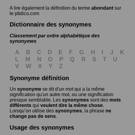
A lire également la définition du terme
abondant
sur
le ptidico.com
Dictionnaire des synonymes
Classement par ordre alphabétique des
synonymes
A
B
C
D
E
F
G
H
I
J
K
L
M
N
O
P
Q
R
S
T
U
V
W
X
Y
Z
Synonyme définition
Un
synonyme
se dit d'un mot qui a la même
signification qu'un autre mot, ou une signification
presque semblable. Les
synonymes
sont des
mots
différents
qui
veulent dire la même chose
.
Lorsqu’on utilise des
synonymes
, la phrase
ne
change pas de sens
.
Usage des synonymes