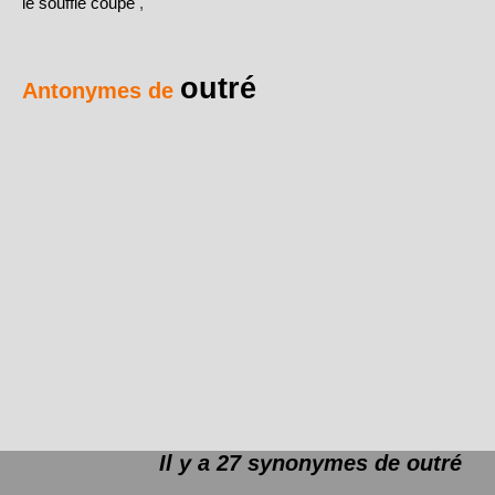
le souffle coupé
,
outré
Antonymes de
Il y a 27 synonymes de
outré