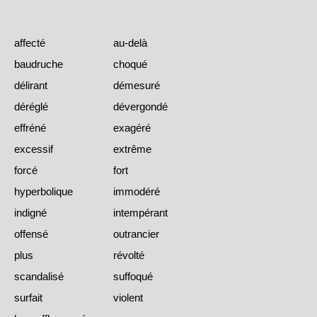
affecté
au-delà
baudruche
choqué
délirant
démesuré
déréglé
dévergondé
effréné
exagéré
excessif
extrême
forcé
fort
hyperbolique
immodéré
indigné
intempérant
offensé
outrancier
plus
révolté
scandalisé
suffoqué
surfait
violent