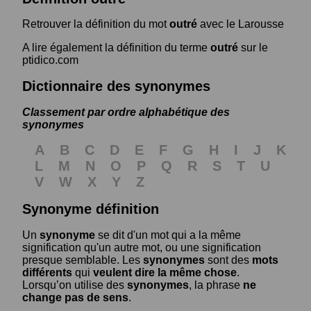
Retrouver la définition du mot
outré
avec le Larousse
A lire également la définition du terme
outré
sur le
ptidico.com
Dictionnaire des synonymes
Classement par ordre alphabétique des
synonymes
A
B
C
D
E
F
G
H
I
J
K
L
M
N
O
P
Q
R
S
T
U
V
W
X
Y
Z
Synonyme définition
Un
synonyme
se dit d'un mot qui a la même
signification qu'un autre mot, ou une signification
presque semblable. Les
synonymes
sont des
mots
différents
qui
veulent dire la même chose
.
Lorsqu’on utilise des
synonymes
, la phrase
ne
change pas de sens
.