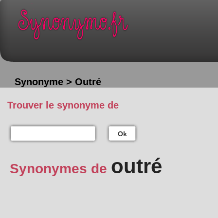
Synonyme > Outré
Trouver le synonyme de
Ok
outré
Synonymes de