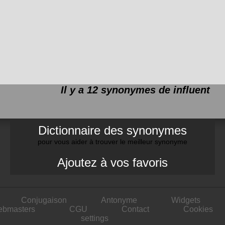
Il y a 12 synonymes de
influent
Dictionnaire des synonymes
pour vous aider à trouver le meilleur synonyme
Ajoutez à vos favoris
Conjugaison
Antonyme
Widgets
ebmasters
CGU
Contact
Cookies
settings