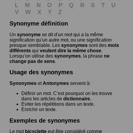
L
M
N
O
P
Q
R
S
T
U
V
W
X
Y
Z
Synonyme définition
Un
synonyme
se dit d'un mot qui a la même
signification qu'un autre mot, ou une signification
presque semblable. Les
synonymes
sont des
mots
différents
qui
veulent dire la même chose
.
Lorsqu’on utilise des
synonymes
, la phrase
ne
change pas de sens
.
Usage des synonymes
Synonymes
et
Antonymes
servent à:
Définir un mot. C’est pourquoi on les trouve
dans les articles de
dictionnaire.
Eviter les répétitions dans un texte.
Enrichir un texte.
Exemples de synonymes
Le mot
bicyclette
eut être considéré comme