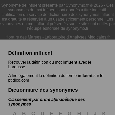
Synonyme de influent présenté par Synonymo.fr © 2026 - Ces
synonymes du mot influent sont donnés à titre indicatif.
L'utilisation du service de dictionnaire des synonymes influent
est gratuite et réservée à un usage strictement personnel. Les
synonymes du mot influent présentés sur ce site sont édités par
l’équipe éditoriale de synonymo.fr
Horaire des Marées
-
Laboratoire d'Analyses Médicales.fr
Définition influent
Retrouver la définition du mot
influent
avec le
Larousse
A lire également la définition du terme
influent
sur le
ptidico.com
Dictionnaire des synonymes
Classement par ordre alphabétique des
synonymes
A
B
C
D
E
F
G
H
I
J
K