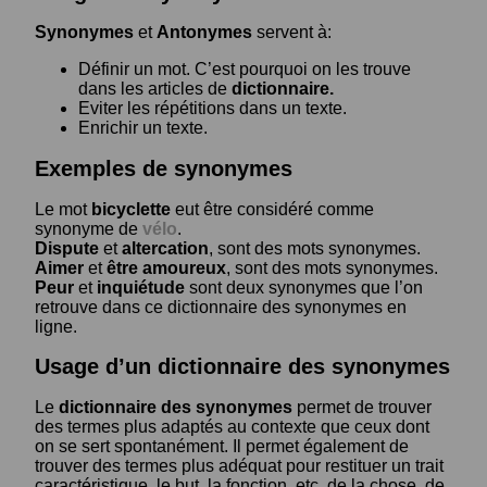
Synonymes
et
Antonymes
servent à:
Définir un mot. C’est pourquoi on les trouve
dans les articles de
dictionnaire.
Eviter les répétitions dans un texte.
Enrichir un texte.
Exemples de synonymes
Le mot
bicyclette
eut être considéré comme
synonyme de
vélo
.
Dispute
et
altercation
, sont des mots synonymes.
Aimer
et
être amoureux
, sont des mots synonymes.
Peur
et
inquiétude
sont deux synonymes que l’on
retrouve dans ce dictionnaire des synonymes en
ligne.
Usage d’un dictionnaire des synonymes
Le
dictionnaire des synonymes
permet de trouver
des termes plus adaptés au contexte que ceux dont
on se sert spontanément. Il permet également de
trouver des termes plus adéquat pour restituer un trait
caractéristique, le but, la fonction, etc. de la chose, de