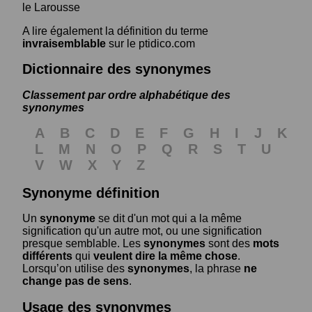
le Larousse
A lire également la définition du terme
invraisemblable
sur le ptidico.com
Dictionnaire des synonymes
Classement par ordre alphabétique des
synonymes
A
B
C
D
E
F
G
H
I
J
K
L
M
N
O
P
Q
R
S
T
U
V
W
X
Y
Z
Synonyme définition
Un
synonyme
se dit d'un mot qui a la même
signification qu'un autre mot, ou une signification
presque semblable. Les
synonymes
sont des
mots
différents
qui
veulent dire la même chose
.
Lorsqu’on utilise des
synonymes
, la phrase
ne
change pas de sens
.
Usage des synonymes