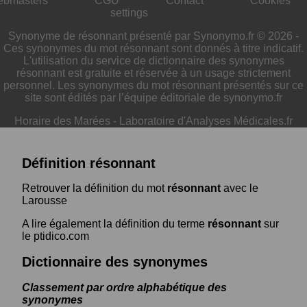
ebmasters
CGU
Contact
Cookies
settings
Synonyme de résonnant présenté par Synonymo.fr © 2026 -
Ces synonymes du mot résonnant sont donnés à titre indicatif.
L'utilisation du service de dictionnaire des synonymes
résonnant est gratuite et réservée à un usage strictement
personnel. Les synonymes du mot résonnant présentés sur ce
site sont édités par l’équipe éditoriale de synonymo.fr
Horaire des Marées
-
Laboratoire d'Analyses Médicales.fr
Définition résonnant
Retrouver la définition du mot
résonnant
avec le
Larousse
A lire également la définition du terme
résonnant
sur
le ptidico.com
Dictionnaire des synonymes
Classement par ordre alphabétique des
synonymes