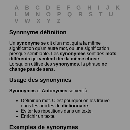
A
B
C
D
E
F
G
H
I
J
K
L
M
N
O
P
Q
R
S
T
U
V
W
X
Y
Z
Synonyme définition
Un
synonyme
se dit d'un mot qui a la même
signification qu'un autre mot, ou une signification
presque semblable. Les
synonymes
sont des
mots
différents
qui
veulent dire la même chose
.
Lorsqu’on utilise des
synonymes
, la phrase
ne
change pas de sens
.
Usage des synonymes
Synonymes
et
Antonymes
servent à:
Définir un mot. C’est pourquoi on les trouve
dans les articles de
dictionnaire.
Eviter les répétitions dans un texte.
Enrichir un texte.
Exemples de synonymes