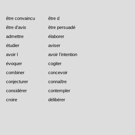
être convaincu
être d
être d'avis
être persuadé
admettre
élaborer
étudier
aviser
avoir l
avoir l'intention
évoquer
cogiter
combiner
concevoir
conjecturer
connaître
considérer
contempler
croire
délibérer