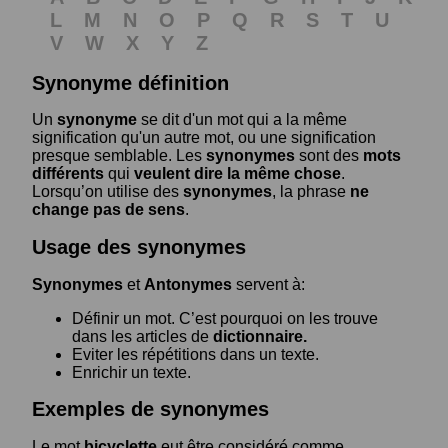
L
M
N
O
P
Q
R
S
T
U
V
W
X
Y
Z
Synonyme définition
Un
synonyme
se dit d'un mot qui a la même
signification qu'un autre mot, ou une signification
presque semblable. Les
synonymes
sont des
mots
différents
qui
veulent dire la même chose
.
Lorsqu’on utilise des
synonymes
, la phrase
ne
change pas de sens
.
Usage des synonymes
Synonymes
et
Antonymes
servent à:
Définir un mot. C’est pourquoi on les trouve
dans les articles de
dictionnaire.
Eviter les répétitions dans un texte.
Enrichir un texte.
Exemples de synonymes
Le mot
bicyclette
eut être considéré comme