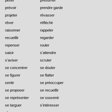
peser
présumer
prévoir
prendre garde
projeter
rêvasser
rêver
réfléchir
raisonner
rappeler
recueillir
regarder
repenser
rouler
saisir
s'attendre
s'aviser
scruter
se concentrer
se douter
se figurer
se flatter
sentir
se préoccuper
se proposer
se recueillir
se représenter
se souvenir
se targuer
s'intéresser