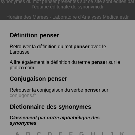
synonymes du mot penser présentés sur ce site sont édités par
l’équipe éditoriale de synonymo.fr
Horaire des Marées
-
Laboratoire d'Analyses Médicales.fr
Définition penser
Retrouver la définition du mot
penser
avec le
Larousse
A lire également la définition du terme
penser
sur le
ptidico.com
Conjugaison penser
Retrouver la conjugaison du verbe
penser
sur
conjugons.fr
Dictionnaire des synonymes
Classement par ordre alphabétique des
synonymes
A
B
C
D
E
F
G
H
I
J
K