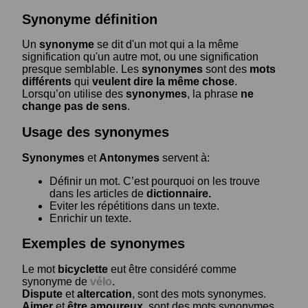
Synonyme définition
Un
synonyme
se dit d'un mot qui a la même
signification qu'un autre mot, ou une signification
presque semblable. Les
synonymes
sont des
mots
différents
qui
veulent dire la même chose
.
Lorsqu’on utilise des
synonymes
, la phrase
ne
change pas de sens
.
Usage des synonymes
Synonymes
et
Antonymes
servent à:
Définir un mot. C’est pourquoi on les trouve
dans les articles de
dictionnaire.
Eviter les répétitions dans un texte.
Enrichir un texte.
Exemples de synonymes
Le mot
bicyclette
eut être considéré comme
synonyme de
vélo
.
Dispute
et
altercation
, sont des mots synonymes.
Aimer
et
être amoureux
, sont des mots synonymes.