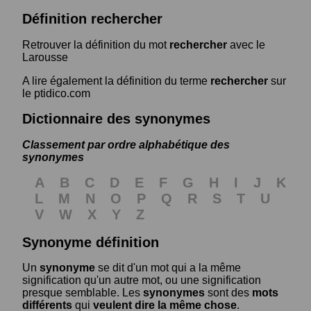
Définition rechercher
Retrouver la définition du mot
rechercher
avec le
Larousse
A lire également la définition du terme
rechercher
sur
le ptidico.com
Dictionnaire des synonymes
Classement par ordre alphabétique des
synonymes
A
B
C
D
E
F
G
H
I
J
K
L
M
N
O
P
Q
R
S
T
U
V
W
X
Y
Z
Synonyme définition
Un
synonyme
se dit d'un mot qui a la même
signification qu'un autre mot, ou une signification
presque semblable. Les
synonymes
sont des
mots
différents
qui
veulent dire la même chose
.