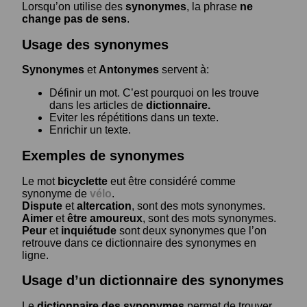
Lorsqu’on utilise des
synonymes
, la phrase
ne
change pas de sens
.
Usage des synonymes
Synonymes
et
Antonymes
servent à:
Définir un mot. C’est pourquoi on les trouve
dans les articles de
dictionnaire.
Eviter les répétitions dans un texte.
Enrichir un texte.
Exemples de synonymes
Le mot
bicyclette
eut être considéré comme
synonyme de
vélo
.
Dispute
et
altercation
, sont des mots synonymes.
Aimer
et
être amoureux
, sont des mots synonymes.
Peur
et
inquiétude
sont deux synonymes que l’on
retrouve dans ce dictionnaire des synonymes en
ligne.
Usage d’un dictionnaire des synonymes
Le
dictionnaire des synonymes
permet de trouver