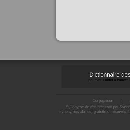
Dictionnaire d
pour vous aider à trouver
Conjugaison
Synonyme de abri présenté par Synonym
synonymes abri est gratuite et réservée à