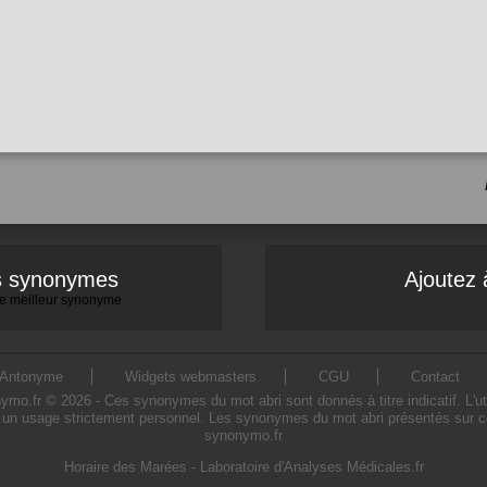
es synonymes
Ajoutez 
 le meilleur synonyme
Antonyme
Widgets webmasters
CGU
Contact
o.fr © 2026 - Ces synonymes du mot abri sont donnés à titre indicatif. L'util
 un usage strictement personnel. Les synonymes du mot abri présentés sur ce s
synonymo.fr
Horaire des Marées
-
Laboratoire d'Analyses Médicales.fr