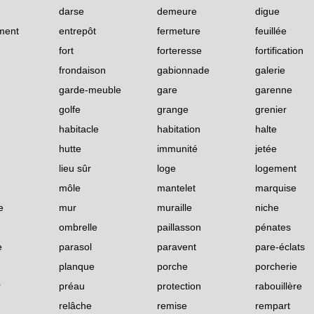
darse
demeure
digue
ment
entrepôt
fermeture
feuillée
fort
forteresse
fortification
frondaison
gabionnade
galerie
garde-meuble
gare
garenne
golfe
grange
grenier
habitacle
habitation
halte
hutte
immunité
jetée
lieu sûr
loge
logement
môle
mantelet
marquise
e
mur
muraille
niche
ombrelle
paillasson
pénates
e
parasol
paravent
pare-éclats
planque
porche
porcherie
r
préau
protection
rabouillère
relâche
remise
rempart