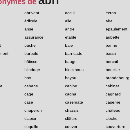
abri
onymes de
abrivent
accul
écran
édicule
aile
aire
anse
antre
épaulement
assurance
étable
aubette
t
bâche
baie
banne
ment
barbelé
barricade
bassin
bâtisse
bauge
bercail
blindage
blockhaus
bouclier
box
boyau
brandebourg
nt
cabane
cabine
cabinet
cage
cagna
cagnard
case
casemate
caserne
chaperon
châssis
château
clapier
clôture
cloche
coquille
couvert
couverture