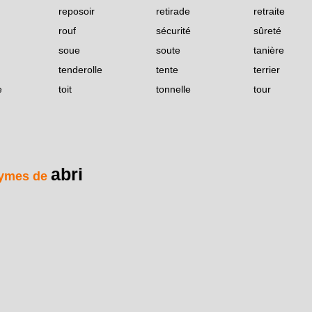
reposoir
retirade
retraite
rouf
sécurité
sûreté
soue
soute
tanière
tenderolle
tente
terrier
e
toit
tonnelle
tour
abri
ymes de