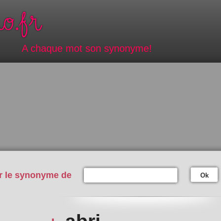
A chaque mot son synonyme!
r le synonyme de
Ok