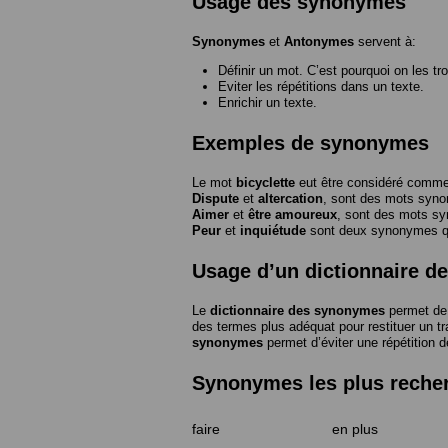
Usage des synonymes
Synonymes
et
Antonymes
servent à:
Définir un mot. C’est pourquoi on les tr
Eviter les répétitions dans un texte.
Enrichir un texte.
Exemples de synonymes
Le mot
bicyclette
eut être considéré com
Dispute
et
altercation
, sont des mots syn
Aimer
et
être amoureux
, sont des mots s
Peur
et
inquiétude
sont deux synonymes que
Usage d’un dictionnaire 
Le
dictionnaire des synonymes
permet de 
des termes plus adéquat pour restituer un trai
synonymes
permet d’éviter une répétition d
Synonymes les plus reche
faire
en plus