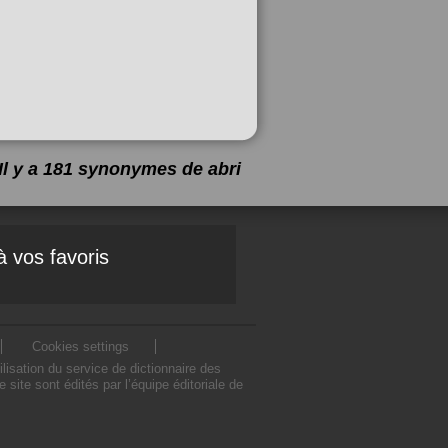
Il y a 181 synonymes de
abri
à vos favoris
Cookies settings
isation du service de dictionnaire des
ite sont édités par l’équipe éditoriale de