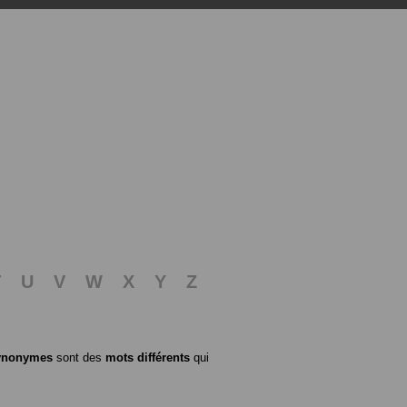
T
U
V
W
X
Y
Z
ynonymes
sont des
mots différents
qui