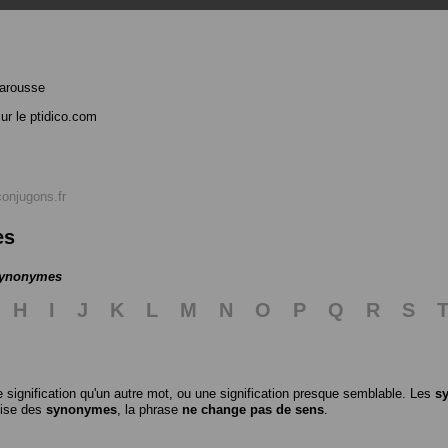
arousse
ur le ptidico.com
conjugons.fr
es
 synonymes
H
I
J
K
L
M
N
O
P
Q
R
S
 signification qu'un autre mot, ou une signification presque semblable. Les
s
ilise des
synonymes
, la phrase
ne change pas de sens
.