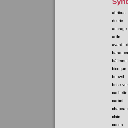
Syn
abribus
écurie
ancrage
asile
avant-toi
baraque
bâtiment
bicoque
bouvril
brise-ve
cachette
carbet
chapeau
claie
cocon