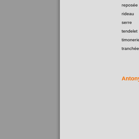
reposée
rideau
serre
tendelet
timoneri
tranchée
Anton