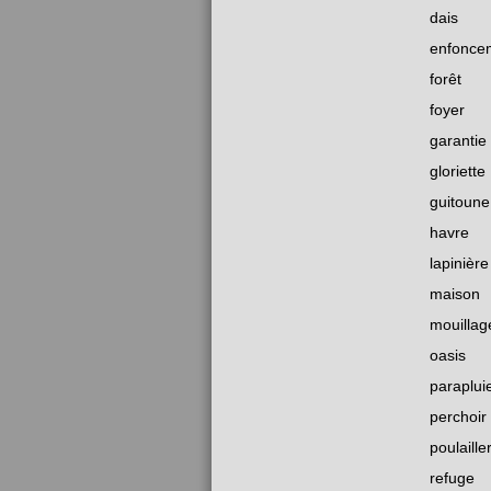
dais
enfonce
forêt
foyer
garantie
gloriette
guitoune
havre
lapinière
maison
mouillag
oasis
paraplui
perchoir
poulaille
refuge