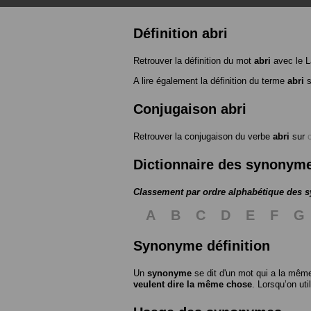
Définition abri
Retrouver la définition du mot
abri
avec le L
A lire également la définition du terme
abri
s
Conjugaison abri
Retrouver la conjugaison du verbe
abri
sur
Dictionnaire des synonym
Classement par ordre alphabétique des
A
B
C
D
E
F
G
Synonyme définition
Un
synonyme
se dit d'un mot qui a la même
veulent dire la même chose
. Lorsqu’on ut