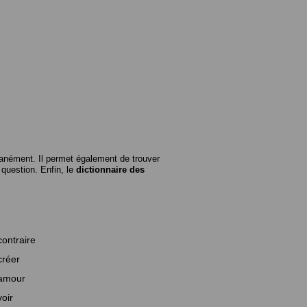
anément. Il permet également de trouver
n question. Enfin, le
dictionnaire des
contraire
créer
amour
voir