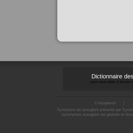
Dictionnaire d
pour vous aider à trouver
Conjugaison
Synonyme de aveuglant présenté par Synonymo
synonymes aveuglant est gratuite et rése