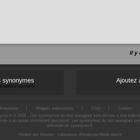
Il 
es synonymes
Ajoutez 
 le meilleur synonyme
Antonyme
Widgets webmasters
CGU
Contact
.fr © 2026 - Ces synonymes du mot aveuglant sont donnés à titre indicatif. 
rvée à un usage strictement personnel. Les synonymes du mot aveuglant prése
éditoriale de synonymo.fr
Horaire des Marées
-
Laboratoire d'Analyses Médicales.fr