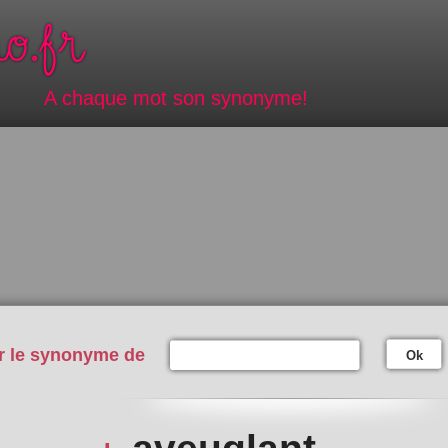
A chaque mot son synonyme!
r le synonyme de
Ok