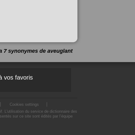
y a 7 synonymes de
aveuglant
à vos favoris
Cookies settings
L'utilisation du service de dictionnaire des
ntés sur ce site sont édités par l’équipe