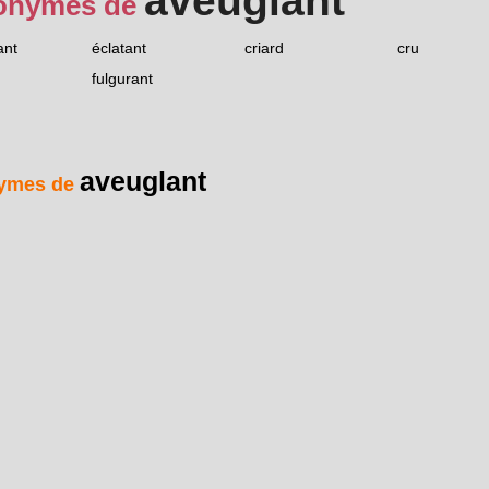
aveuglant
onymes de
ant
éclatant
criard
cru
fulgurant
aveuglant
ymes de