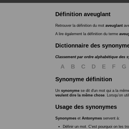
Définition aveuglant
Retrouver la définition du mot
aveuglant
ave
A lire également la définition du terme
aveug
Dictionnaire des synonym
Classement par ordre alphabétique des
A
B
C
D
E
F
G
Synonyme définition
Un
synonyme
se dit d'un mot qui a la même
veulent dire la même chose
. Lorsqu’on ut
Usage des synonymes
Synonymes
et
Antonymes
servent à:
Définir un mot. C’est pourquoi on les tr