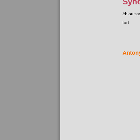
Syn
éblouiss
fort
Anton