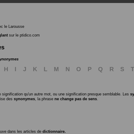
c le Larousse
lant
sur le ptidico.com
es
 synonymes
H
I
J
K
L
M
N
O
P
Q
R
S
 signification qu'un autre mot, ou une signification presque semblable. Les
s
ilise des
synonymes
, la phrase
ne change pas de sens
.
ouve dans les articles de
dictionnaire.