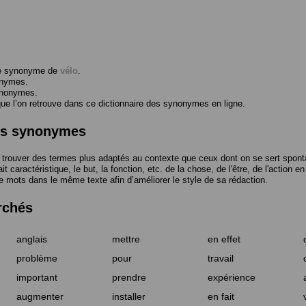
me synonyme de
vélo
.
onymes.
ynonymes.
 l’on retrouve dans ce dictionnaire des synonymes en ligne.
des synonymes
trouver des termes plus adaptés au contexte que ceux dont on se sert spont
t caractéristique, le but, la fonction, etc. de la chose, de l'être, de l'action e
e mots dans le même texte afin d’améliorer le style de sa rédaction.
rchés
anglais
mettre
en effet
problème
pour
travail
important
prendre
expérience
augmenter
installer
en fait