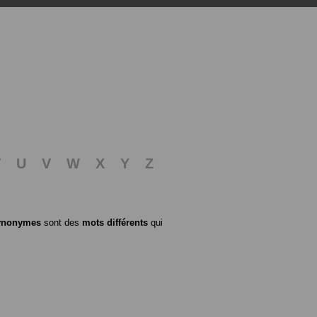
T
U
V
W
X
Y
Z
ynonymes
sont des
mots différents
qui