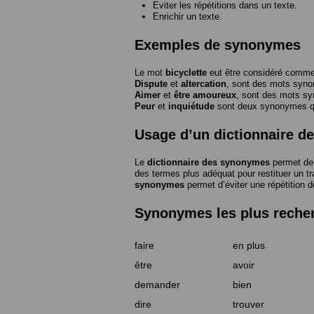
Eviter les répétitions dans un texte.
Enrichir un texte.
Exemples de synonymes
Le mot
bicyclette
eut être considéré com
Dispute
et
altercation
, sont des mots syn
Aimer
et
être amoureux
, sont des mots s
Peur
et
inquiétude
sont deux synonymes que
Usage d’un dictionnaire 
Le
dictionnaire des synonymes
permet de 
des termes plus adéquat pour restituer un trai
synonymes
permet d’éviter une répétition d
Synonymes les plus reche
faire
en plus
être
avoir
demander
bien
dire
trouver