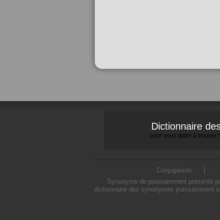
Dictionnaire d
pour vous aider à trouver
Conjugaison
Synonyme de puissamment présenté par 
dictionnaire des synonymes puissamment es