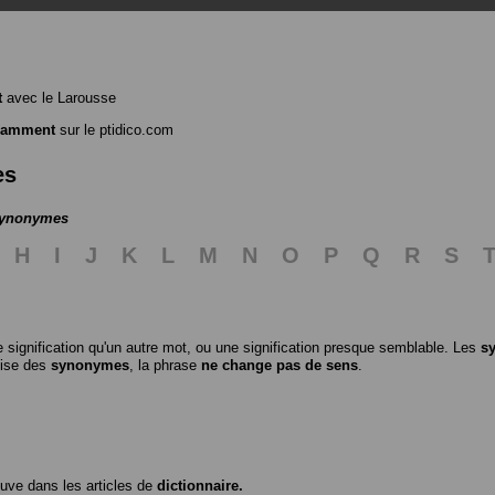
t
avec le Larousse
samment
sur le ptidico.com
es
 synonymes
H
I
J
K
L
M
N
O
P
Q
R
S
 signification qu'un autre mot, ou une signification presque semblable. Les
s
ilise des
synonymes
, la phrase
ne change pas de sens
.
ouve dans les articles de
dictionnaire.