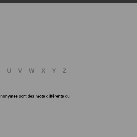
T
U
V
W
X
Y
Z
ynonymes
sont des
mots différents
qui