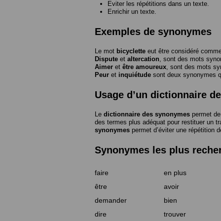
Eviter les répétitions dans un texte.
Enrichir un texte.
Exemples de synonymes
Le mot
bicyclette
eut être considéré com
Dispute
et
altercation
, sont des mots syn
Aimer
et
être amoureux
, sont des mots s
Peur
et
inquiétude
sont deux synonymes que
Usage d’un dictionnaire 
Le
dictionnaire des synonymes
permet de 
des termes plus adéquat pour restituer un trai
synonymes
permet d’éviter une répétition d
Synonymes les plus reche
faire
en plus
être
avoir
demander
bien
dire
trouver