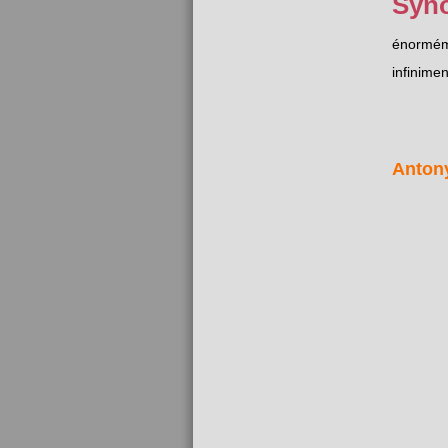
Syn
énormé
infinimen
Anton