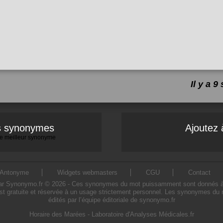
Il y a 
es synonymes
Ajoutez 
 le meilleur synonyme
Antonyme
Widgets webmasters
CGU
Contact
Synonymo.fr © 2026 - Ces synonymes du mot puissamment sont donnés à titre 
t gratuite et réservée à un usage strictement personnel. Les synonymes du 
édités par l’équipe éditoriale de synonymo.fr
Horaire des Marées
-
Laboratoire d'Analyses Médicales.fr