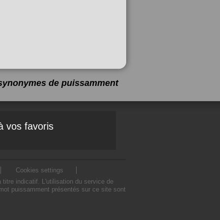
9 synonymes de
puissamment
à vos favoris
Cookies settings
indicatif. L'utilisation du service de
mot puissamment présentés sur ce site sont