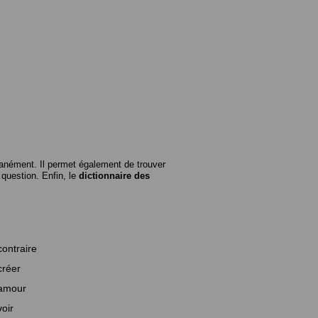
anément. Il permet également de trouver
n question. Enfin, le
dictionnaire des
contraire
créer
amour
voir