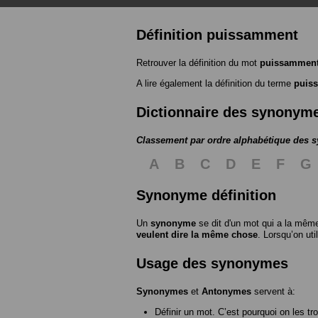
Définition puissamment
Retrouver la définition du mot
puissammen
A lire également la définition du terme
puis
Dictionnaire des synonym
Classement par ordre alphabétique des
A
B
C
D
E
F
G
Synonyme définition
Un
synonyme
se dit d'un mot qui a la même
veulent dire la même chose
. Lorsqu’on ut
Usage des synonymes
Synonymes
et
Antonymes
servent à:
Définir un mot. C’est pourquoi on les tr