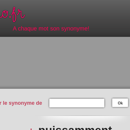
A chaque mot son synonyme!
r le synonyme de
Ok