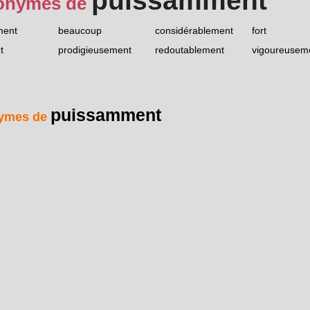
puissamment
onymes de
ment
beaucoup
considérablement
fort
t
prodigieusement
redoutablement
vigoureusem
puissamment
ymes de