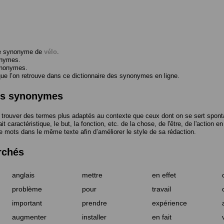
me synonyme de
vélo
.
onymes.
ynonymes.
 l’on retrouve dans ce dictionnaire des synonymes en ligne.
des synonymes
trouver des termes plus adaptés au contexte que ceux dont on se sert spont
t caractéristique, le but, la fonction, etc. de la chose, de l'être, de l'action e
e mots dans le même texte afin d’améliorer le style de sa rédaction.
rchés
anglais
mettre
en effet
problème
pour
travail
important
prendre
expérience
augmenter
installer
en fait