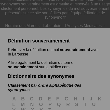
synonymes souverainement est gratuite et réservée à un usage
strictement personnel. Les synonymes du mot souverainement
présentés sur ce site sont édités par l’équipe éditoriale de
synonymo.fr
Horaire des Marées
-
Laboratoire d'Analyses Médicales.fr
Définition souverainement
Retrouver la définition du mot
souverainement
avec
le Larousse
A lire également la définition du terme
souverainement
sur le ptidico.com
Dictionnaire des synonymes
Classement par ordre alphabétique des
synonymes
A
B
C
D
E
F
G
H
I
J
K
L
M
N
O
P
Q
R
S
T
U
V
W
X
Y
Z