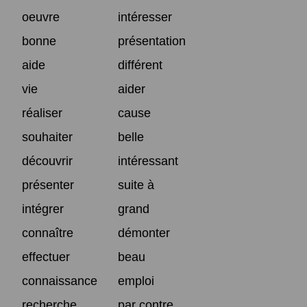
oeuvre
intéresser
bonne
présentation
aide
différent
vie
aider
réaliser
cause
souhaiter
belle
découvrir
intéressant
présenter
suite à
intégrer
grand
connaître
démonter
effectuer
beau
connaissance
emploi
recherche
par contre