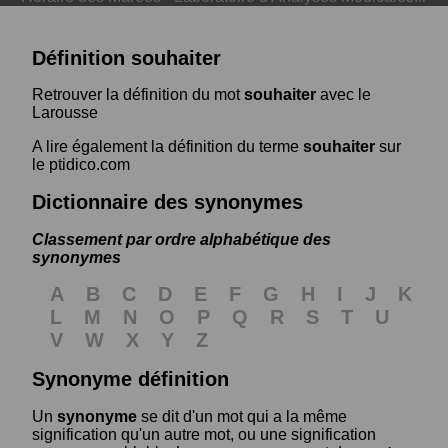
Définition souhaiter
Retrouver la définition du mot
souhaiter
avec le
Larousse
A lire également la définition du terme
souhaiter
sur
le ptidico.com
Dictionnaire des synonymes
Classement par ordre alphabétique des
synonymes
A
B
C
D
E
F
G
H
I
J
K
L
M
N
O
P
Q
R
S
T
U
V
W
X
Y
Z
Synonyme définition
Un
synonyme
se dit d'un mot qui a la même
signification qu'un autre mot, ou une signification