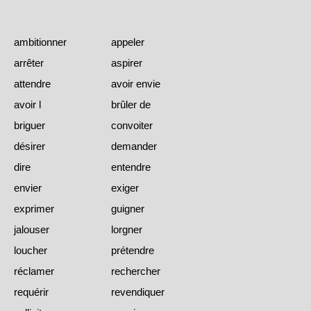
ambitionner
appeler
arrêter
aspirer
attendre
avoir envie
avoir l
brûler de
briguer
convoiter
désirer
demander
dire
entendre
envier
exiger
exprimer
guigner
jalouser
lorgner
loucher
prétendre
réclamer
rechercher
requérir
revendiquer