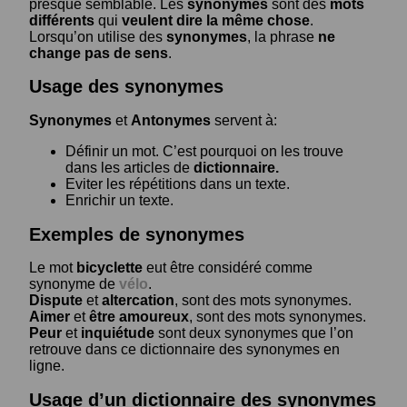
presque semblable. Les
synonymes
sont des
mots
différents
qui
veulent dire la même chose
.
Lorsqu’on utilise des
synonymes
, la phrase
ne
change pas de sens
.
Usage des synonymes
Synonymes
et
Antonymes
servent à:
Définir un mot. C’est pourquoi on les trouve
dans les articles de
dictionnaire.
Eviter les répétitions dans un texte.
Enrichir un texte.
Exemples de synonymes
Le mot
bicyclette
eut être considéré comme
synonyme de
vélo
.
Dispute
et
altercation
, sont des mots synonymes.
Aimer
et
être amoureux
, sont des mots synonymes.
Peur
et
inquiétude
sont deux synonymes que l’on
retrouve dans ce dictionnaire des synonymes en
ligne.
Usage d’un dictionnaire des synonymes