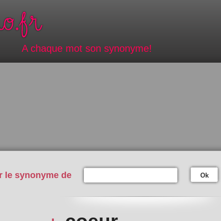
A chaque mot son synonyme!
r le synonyme de
Ok