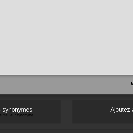
es synonymes
Ajoutez 
 le meilleur synonyme