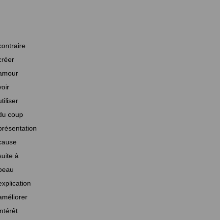
contraire
créer
amour
voir
utiliser
du coup
présentation
cause
suite à
beau
explication
améliorer
intérêt