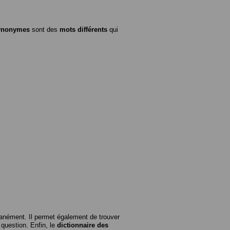
ynonymes
sont des
mots différents
qui
anément. Il permet également de trouver
n question. Enfin, le
dictionnaire des