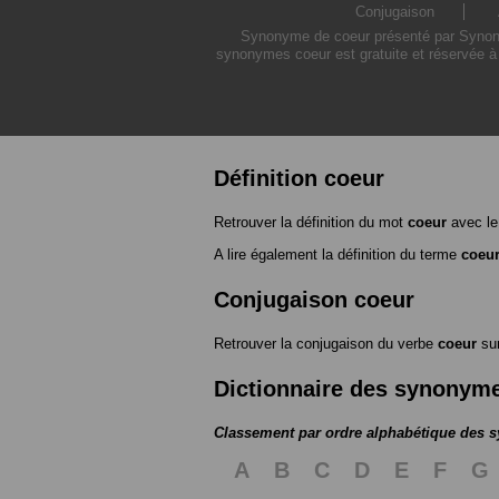
Conjugaison
Synonyme de coeur présenté par Synonymo
synonymes coeur est gratuite et réservée à 
Définition coeur
Retrouver la définition du mot
coeur
avec le
A lire également la définition du terme
coeu
Conjugaison coeur
Retrouver la conjugaison du verbe
coeur
su
Dictionnaire des synonym
Classement par ordre alphabétique des
A
B
C
D
E
F
G