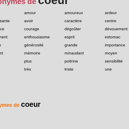
coeur
onymes de
amour
amoureux
ardeur
ssante
avoir
caractère
centre
nce
courage
dégoûter
dévouement
ment
enthousiasme
esprit
estomac
x
générosité
grande
importance
nt
mémoire
minaudant
moyen
plus
poitrine
sensibilité
très
triste
une
coeur
ymes de