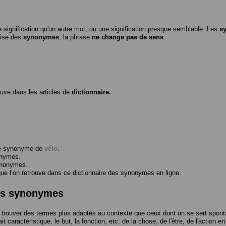
 signification qu'un autre mot, ou une signification presque semblable. Les
s
ilise des
synonymes
, la phrase
ne change pas de sens
.
ouve dans les articles de
dictionnaire.
me synonyme de
vélo
.
onymes.
ynonymes.
 l’on retrouve dans ce dictionnaire des synonymes en ligne.
des synonymes
trouver des termes plus adaptés au contexte que ceux dont on se sert spont
t caractéristique, le but, la fonction, etc. de la chose, de l'être, de l'action e