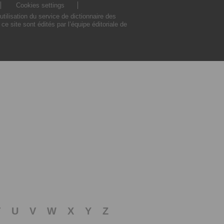
Cookies settings
ilisation du service de dictionnaire des
 site sont édités par l’équipe éditoriale de
T
U
V
W
X
Y
Z