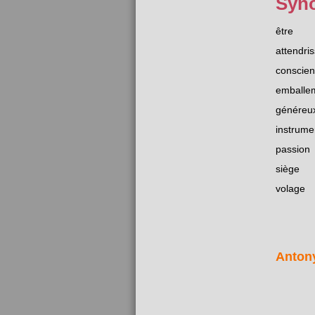
Syn
être
attendri
conscie
emballe
généreu
instrume
passion
siège
volage
Anton