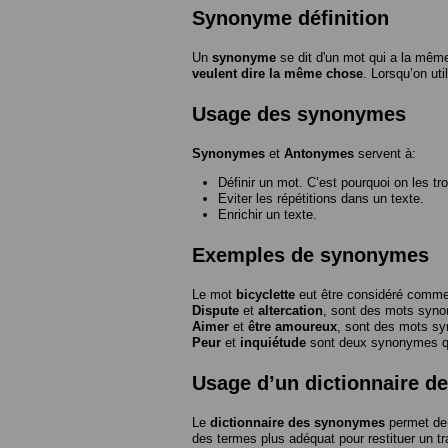
Synonyme définition
Un
synonyme
se dit d'un mot qui a la même
veulent dire la même chose
. Lorsqu’on ut
Usage des synonymes
Synonymes
et
Antonymes
servent à:
Définir un mot. C’est pourquoi on les tr
Eviter les répétitions dans un texte.
Enrichir un texte.
Exemples de synonymes
Le mot
bicyclette
eut être considéré com
Dispute
et
altercation
, sont des mots syn
Aimer
et
être amoureux
, sont des mots s
Peur
et
inquiétude
sont deux synonymes que
Usage d’un dictionnaire 
Le
dictionnaire des synonymes
permet de 
des termes plus adéquat pour restituer un trai