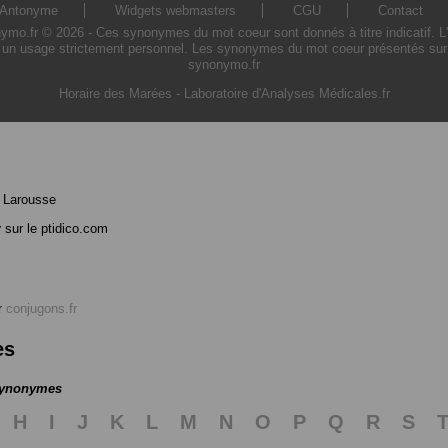
Antonyme
Widgets webmasters
CGU
Contact
.fr © 2026 - Ces synonymes du mot coeur sont donnés à titre indicatif. L'ut
un usage strictement personnel. Les synonymes du mot coeur présentés sur ce
synonymo.fr
Horaire des Marées
-
Laboratoire d'Analyses Médicales.fr
 Larousse
r
sur le ptidico.com
r
conjugons.fr
es
 synonymes
H
I
J
K
L
M
N
O
P
Q
R
S