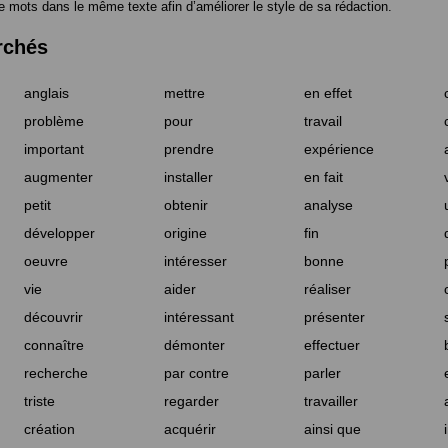
e mots dans le même texte afin d’améliorer le style de sa rédaction.
rchés
anglais
mettre
en effet
problème
pour
travail
important
prendre
expérience
augmenter
installer
en fait
petit
obtenir
analyse
développer
origine
fin
oeuvre
intéresser
bonne
vie
aider
réaliser
découvrir
intéressant
présenter
connaître
démonter
effectuer
recherche
par contre
parler
triste
regarder
travailler
création
acquérir
ainsi que