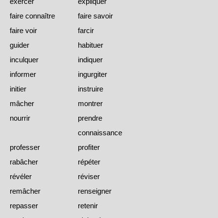
exercer
expliquer
faire connaître
faire savoir
faire voir
farcir
guider
habituer
inculquer
indiquer
informer
ingurgiter
initier
instruire
mâcher
montrer
nourrir
prendre
connaissance
professer
profiter
rabâcher
répéter
révéler
réviser
remâcher
renseigner
repasser
retenir