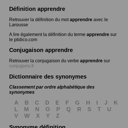
Définition apprendre
Retrouver la définition du mot
apprendre
avec le
Larousse
A lire également la définition du terme
apprendre
sur
le ptidico.com
Conjugaison apprendre
Retrouver la conjugaison du verbe
apprendre
sur
conjugons.fr
Dictionnaire des synonymes
Classement par ordre alphabétique des
synonymes
A
B
C
D
E
F
G
H
I
J
K
L
M
N
O
P
Q
R
S
T
U
V
W
X
Y
Z
Synonyme définition