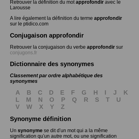
Retrouver la définition du mot
approfondir
avec le
Larousse
A lire également la définition du terme
approfondir
sur le ptidico.com
Conjugaison approfondir
Retrouver la conjugaison du verbe
approfondir
sur
conjugons.fr
Dictionnaire des synonymes
Classement par ordre alphabétique des
synonymes
A
B
C
D
E
F
G
H
I
J
K
L
M
N
O
P
Q
R
S
T
U
V
W
X
Y
Z
Synonyme définition
Un
synonyme
se dit d'un mot qui a la même
signification qu'un autre mot, ou une signification