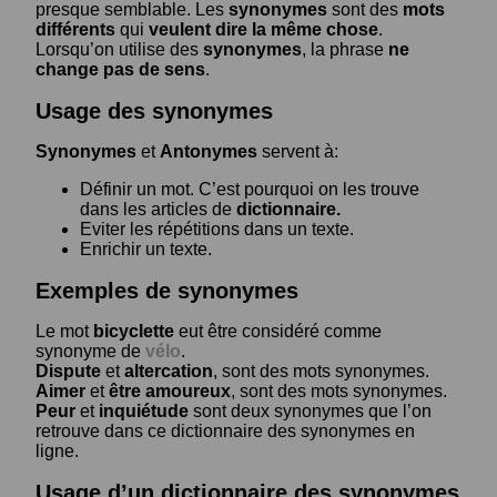
presque semblable. Les
synonymes
sont des
mots
différents
qui
veulent dire la même chose
.
Lorsqu’on utilise des
synonymes
, la phrase
ne
change pas de sens
.
Usage des synonymes
Synonymes
et
Antonymes
servent à:
Définir un mot. C’est pourquoi on les trouve
dans les articles de
dictionnaire.
Eviter les répétitions dans un texte.
Enrichir un texte.
Exemples de synonymes
Le mot
bicyclette
eut être considéré comme
synonyme de
vélo
.
Dispute
et
altercation
, sont des mots synonymes.
Aimer
et
être amoureux
, sont des mots synonymes.
Peur
et
inquiétude
sont deux synonymes que l’on
retrouve dans ce dictionnaire des synonymes en
ligne.
Usage d’un dictionnaire des synonymes