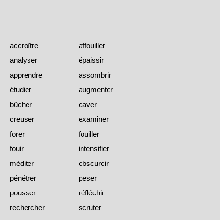
accroître
affouiller
analyser
épaissir
apprendre
assombrir
étudier
augmenter
bûcher
caver
creuser
examiner
forer
fouiller
fouir
intensifier
méditer
obscurcir
pénétrer
peser
pousser
réfléchir
rechercher
scruter