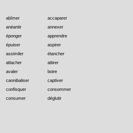
abîmer
accaparer
anéantir
annexer
éponger
apprendre
épuiser
aspirer
assimiler
étancher
attacher
attirer
avaler
boire
cannibaliser
captiver
confisquer
consommer
consumer
déglutir