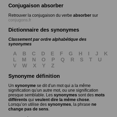
Conjugaison absorber
Retrouver la conjugaison du verbe
absorber
sur
conjugons.fr
Dictionnaire des synonymes
Classement par ordre alphabétique des
synonymes
A
B
C
D
E
F
G
H
I
J
K
L
M
N
O
P
Q
R
S
T
U
V
W
X
Y
Z
Synonyme définition
Un
synonyme
se dit d'un mot qui a la même
signification qu'un autre mot, ou une signification
presque semblable. Les
synonymes
sont des
mots
différents
qui
veulent dire la même chose
.
Lorsqu’on utilise des
synonymes
, la phrase
ne
change pas de sens
.