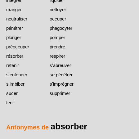
intégrer
liquider
manger
nettoyer
neutraliser
occuper
pénétrer
phagocyter
plonger
pomper
préoccuper
prendre
résorber
respirer
retenir
s'abreuver
s'enfoncer
se pénétrer
s'imbiber
s'imprégner
sucer
supprimer
tenir
absorber
Antonymes de