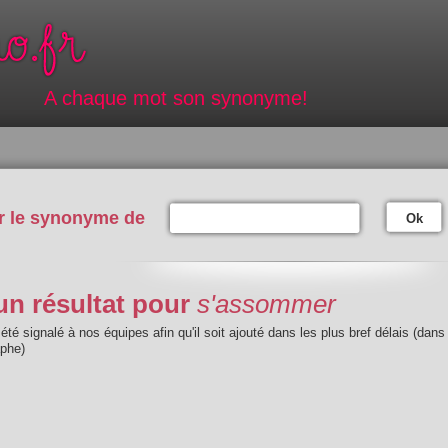
A chaque mot son synonyme!
r le synonyme de
Ok
n résultat pour
s'assommer
été signalé à nos équipes afin qu'il soit ajouté dans les plus bref délais (dans
aphe)