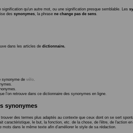
 signification qu'un autre mot, ou une signification presque semblable. Les
s
ilise des
synonymes
, la phrase
ne change pas de sens
.
ouve dans les articles de
dictionnaire.
me synonyme de
vélo
.
onymes.
ynonymes.
 l’on retrouve dans ce dictionnaire des synonymes en ligne.
des synonymes
trouver des termes plus adaptés au contexte que ceux dont on se sert spont
t caractéristique, le but, la fonction, etc. de la chose, de l'être, de l'action e
e mots dans le même texte afin d’améliorer le style de sa rédaction.