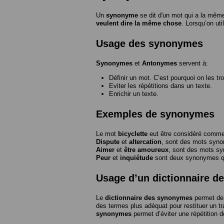
Un
synonyme
se dit d'un mot qui a la même
veulent dire la même chose
. Lorsqu’on ut
Usage des synonymes
Synonymes
et
Antonymes
servent à:
Définir un mot. C’est pourquoi on les tr
Eviter les répétitions dans un texte.
Enrichir un texte.
Exemples de synonymes
Le mot
bicyclette
eut être considéré com
Dispute
et
altercation
, sont des mots syn
Aimer
et
être amoureux
, sont des mots s
Peur
et
inquiétude
sont deux synonymes que
Usage d’un dictionnaire 
Le
dictionnaire des synonymes
permet de 
des termes plus adéquat pour restituer un trai
synonymes
permet d’éviter une répétition d