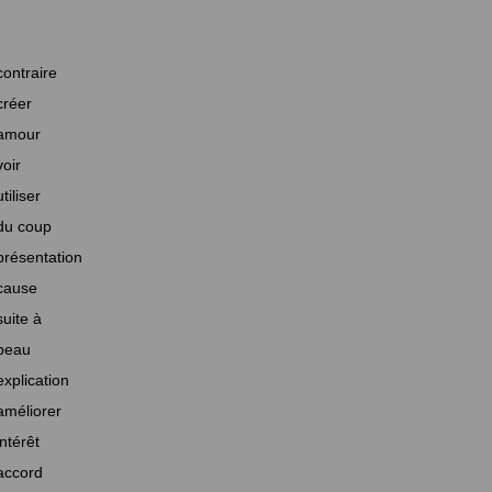
contraire
créer
amour
voir
utiliser
du coup
présentation
cause
suite à
beau
explication
améliorer
intérêt
accord