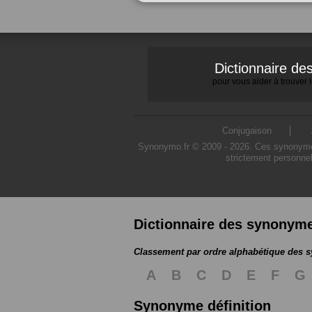
Dictionnaire d
pour vous aider à trouver
Conjugaison
Synonymo.fr © 2009 - 2026. Ces synonymes s
strictement personnel
Dictionnaire des synonym
Classement par ordre alphabétique des
A
B
C
D
E
F
G
Synonyme définition