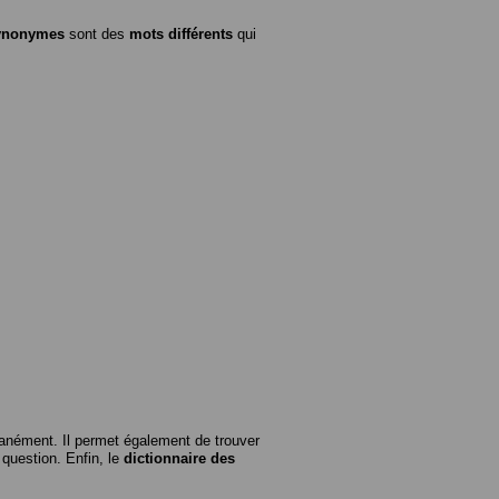
ynonymes
sont des
mots différents
qui
anément. Il permet également de trouver
n question. Enfin, le
dictionnaire des