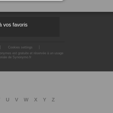
à vos favoris
Cookies settings
nonymes est gratuite et réservée à un usage
toriale de Synonymo.fr
T
U
V
W
X
Y
Z