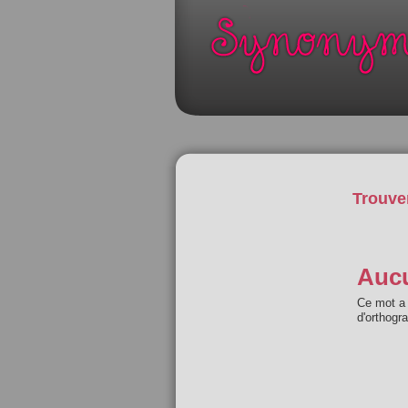
Trouve
Aucu
Ce mot a 
d'orthogr