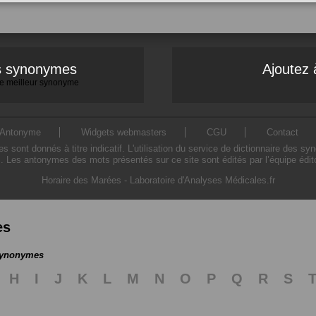
es synonymes
Ajoutez 
 le meilleur synonyme
Antonyme
Widgets webmasters
CGU
Contact
ont donnés à titre indicatif. L'utilisation du service de dictionnaire des sy
. Les antonymes des mots présentés sur ce site sont édités par l’équipe édi
Horaire des Marées
-
Laboratoire d'Analyses Médicales.fr
es
 synonymes
H
I
J
K
L
M
N
O
P
Q
R
S