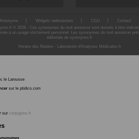
Antonyme
Widgets webmasters
CGU
Contact
.fr © 2026 - Ces synonymes du mot annoncer sont donnés à titre indicatif. L
rvée à un usage strictement personnel. Les synonymes du mot annoncer présen
éditoriale de synonymo.fr
Horaire des Marées
-
Laboratoire d'Analyses Médicales.fr
c le Larousse
ncer
sur le ptidico.com
r
sur
conjugons.fr
es
 synonymes