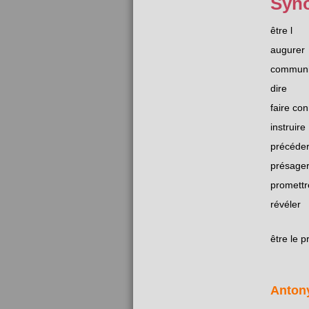
Syn
être l
augurer
communi
dire
faire con
instruire
précéde
présage
promettr
révéler
être le 
Anton