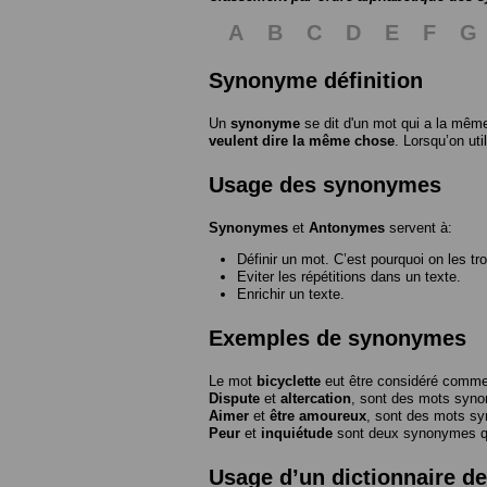
A
B
C
D
E
F
G
Synonyme définition
Un
synonyme
se dit d'un mot qui a la même
veulent dire la même chose
. Lorsqu’on ut
Usage des synonymes
Synonymes
et
Antonymes
servent à:
Définir un mot. C’est pourquoi on les tr
Eviter les répétitions dans un texte.
Enrichir un texte.
Exemples de synonymes
Le mot
bicyclette
eut être considéré com
Dispute
et
altercation
, sont des mots syn
Aimer
et
être amoureux
, sont des mots s
Peur
et
inquiétude
sont deux synonymes que
Usage d’un dictionnaire 