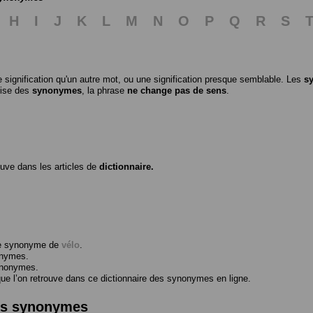
H
I
J
K
L
M
N
O
P
Q
R
S
 signification qu'un autre mot, ou une signification presque semblable. Les
s
ilise des
synonymes
, la phrase
ne change pas de sens
.
ouve dans les articles de
dictionnaire.
me synonyme de
vélo
.
onymes.
ynonymes.
 l’on retrouve dans ce dictionnaire des synonymes en ligne.
des synonymes