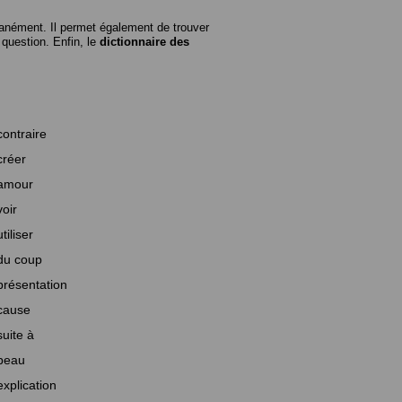
anément. Il permet également de trouver
n question. Enfin, le
dictionnaire des
contraire
créer
amour
voir
utiliser
du coup
présentation
cause
suite à
beau
explication