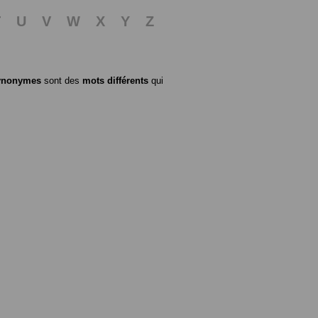
T
U
V
W
X
Y
Z
ynonymes
sont des
mots différents
qui