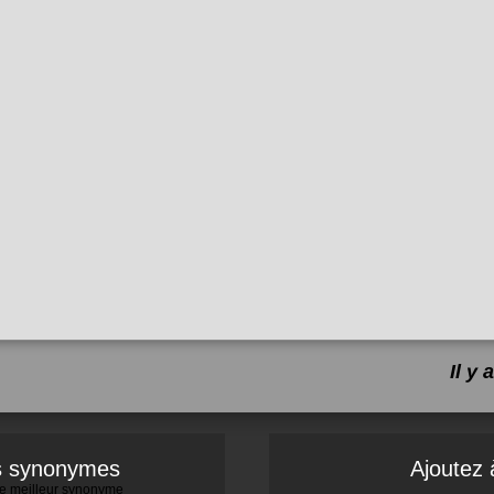
Il y
es synonymes
Ajoutez 
 le meilleur synonyme