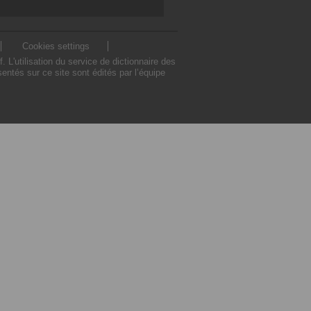
Cookies settings
'utilisation du service de dictionnaire des
tés sur ce site sont édités par l’équipe