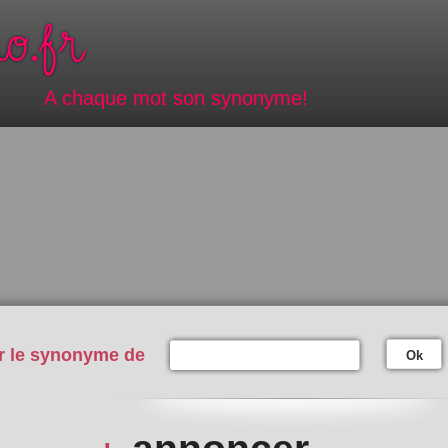
A chaque mot son synonyme!
r le synonyme de
Ok