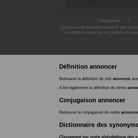
Conjugaison
Synonyme de annoncer présenté par Synonymo
synonymes annoncer est gratuite et rése
Définition annoncer
Retrouver la définition du mot
annoncer
ave
A lire également la définition du terme
anno
Conjugaison annoncer
Retrouver la conjugaison du verbe
annonce
Dictionnaire des synonym
Classement par ordre alphabétique des