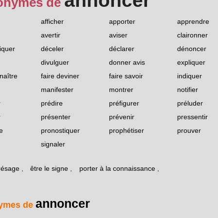
annoncer
onymes de
afficher
apporter
apprendre
avertir
aviser
claironner
quer
déceler
déclarer
dénoncer
divulguer
donner avis
expliquer
naître
faire deviner
faire savoir
indiquer
manifester
montrer
notifier
r
prédire
préfigurer
préluder
r
présenter
prévenir
pressentir
e
pronostiquer
prophétiser
prouver
signaler
présage
,
être le signe
,
porter à la connaissance
,
annoncer
ymes de