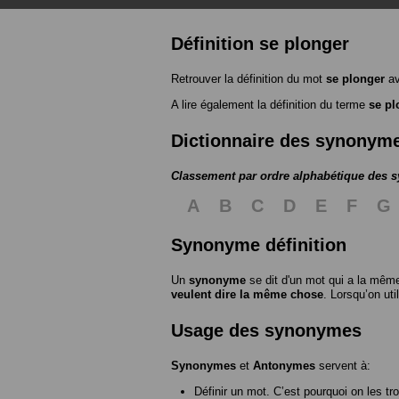
Définition se plonger
Retrouver la définition du mot
se plonger
av
A lire également la définition du terme
se pl
Dictionnaire des synonym
Classement par ordre alphabétique des
A
B
C
D
E
F
G
Synonyme définition
Un
synonyme
se dit d'un mot qui a la même
veulent dire la même chose
. Lorsqu’on ut
Usage des synonymes
Synonymes
et
Antonymes
servent à:
Définir un mot. C’est pourquoi on les tr