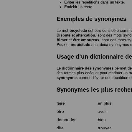
Eviter les répétitions dans un texte.
Enrichir un texte.
Exemples de synonymes
Le mot
bicyclette
eut être considéré com
Dispute
et
altercation
, sont des mots syn
Aimer
et
être amoureux
, sont des mots s
Peur
et
inquiétude
sont deux synonymes que
Usage d’un dictionnaire 
Le
dictionnaire des synonymes
permet de 
des termes plus adéquat pour restituer un trai
synonymes
permet d’éviter une répétition d
Synonymes les plus reche
faire
en plus
être
avoir
demander
bien
dire
trouver