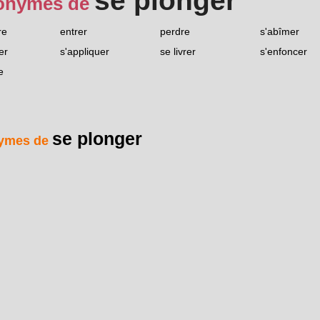
se plonger
onymes de
re
entrer
perdre
s'abîmer
er
s'appliquer
se livrer
s'enfoncer
e
se plonger
ymes de