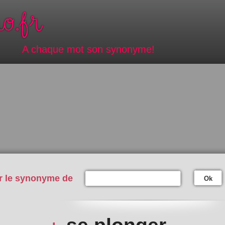
A chaque mot son synonyme!
r le synonyme de
Ok