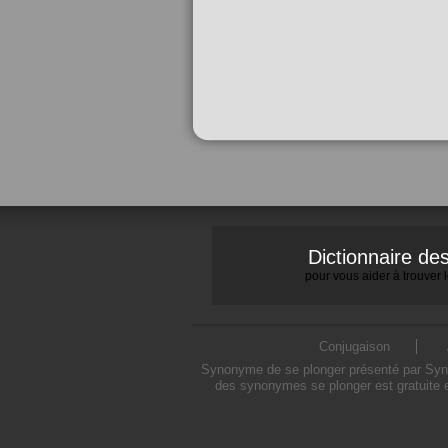
Dictionnaire d
pour vous aider à trouver
Conjugaison
Synonyme de se plonger présenté par Synon
des synonymes se plonger est gratuite e