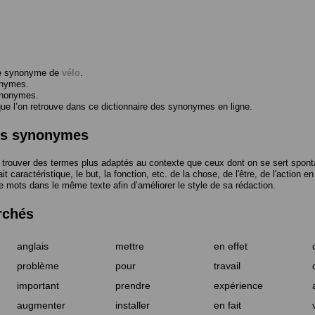
me synonyme de
vélo
.
onymes.
ynonymes.
 l’on retrouve dans ce dictionnaire des synonymes en ligne.
des synonymes
trouver des termes plus adaptés au contexte que ceux dont on se sert spont
t caractéristique, le but, la fonction, etc. de la chose, de l'être, de l'action e
e mots dans le même texte afin d’améliorer le style de sa rédaction.
rchés
anglais
mettre
en effet
problème
pour
travail
important
prendre
expérience
augmenter
installer
en fait