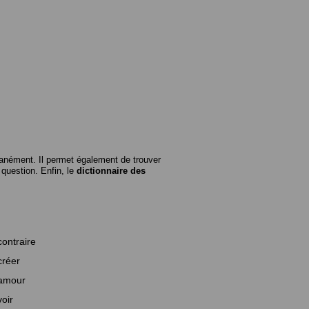
anément. Il permet également de trouver
n question. Enfin, le
dictionnaire des
contraire
créer
amour
voir