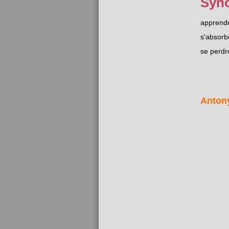
Syn
apprend
s'absorb
se perdr
Anton