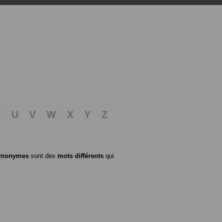
T
U
V
W
X
Y
Z
ynonymes
sont des
mots différents
qui