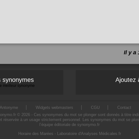
Il y 
es synonymes
Ajoutez 
 le meilleur synonyme
Antonyme
Widgets webmasters
CGU
Contact
ymo.fr © 2026 - Ces synonymes du mot se plonger sont donnés à titre indicatif
t réservée à un usage strictement personnel. Les synonymes du mot se plong
l’équipe éditoriale de synonymo.fr
Horaire des Marées
-
Laboratoire d'Analyses Médicales.fr