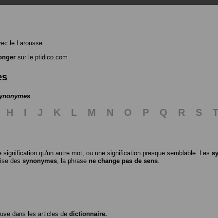
ec le Larousse
onger
sur le ptidico.com
es
 synonymes
H
I
J
K
L
M
N
O
P
Q
R
S
 signification qu'un autre mot, ou une signification presque semblable. Les
s
ilise des
synonymes
, la phrase
ne change pas de sens
.
ouve dans les articles de
dictionnaire.