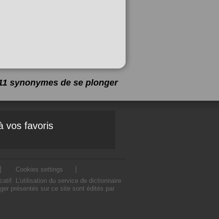
a 11 synonymes de
se plonger
à vos favoris
Cookies settings
. L'utilisation du service de dictionnaire
er présentés sur ce site sont édités par