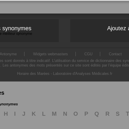
es synonymes
Ajoutez 
 le meilleur synonyme
Antonyme
Widgets webmasters
CGU
Contact
ont donnés à titre indicatif. L'utilisation du service de dictionnaire des sy
. Les antonymes des mots présentés sur ce site sont édités par l’équipe édi
Horaire des Marées
-
Laboratoire d'Analyses Médicales.fr
es
 synonymes
H
I
J
K
L
M
N
O
P
Q
R
S