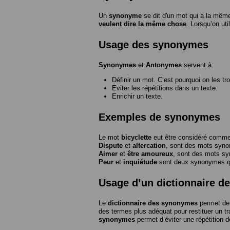
Un
synonyme
se dit d'un mot qui a la même
veulent dire la même chose
. Lorsqu’on ut
Usage des synonymes
Synonymes
et
Antonymes
servent à:
Définir un mot. C’est pourquoi on les tr
Eviter les répétitions dans un texte.
Enrichir un texte.
Exemples de synonymes
Le mot
bicyclette
eut être considéré com
Dispute
et
altercation
, sont des mots syn
Aimer
et
être amoureux
, sont des mots s
Peur
et
inquiétude
sont deux synonymes que
Usage d’un dictionnaire 
Le
dictionnaire des synonymes
permet de 
des termes plus adéquat pour restituer un trai
synonymes
permet d’éviter une répétition d