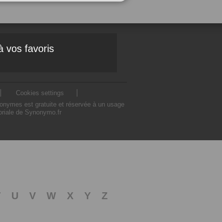
à vos favoris
Cookies settings
nonymes est gratuite et réservée à un usage
toriale de Synonymo.fr
T
U
V
W
X
Y
Z