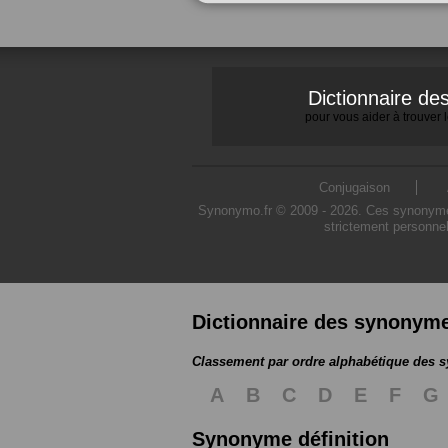
Dictionnaire d
pour vous aider à trouver
Conjugaison
Synonymo.fr © 2009 - 2026. Ces synonymes s
strictement personnel
Dictionnaire des synonym
Classement par ordre alphabétique des
A
B
C
D
E
F
G
Synonyme définition