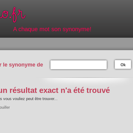
A chaque mot son synonyme!
r le synonyme de
Ok
n résultat exact n'a été trouvé
 vous vouliez peut être trouver...
ouiller