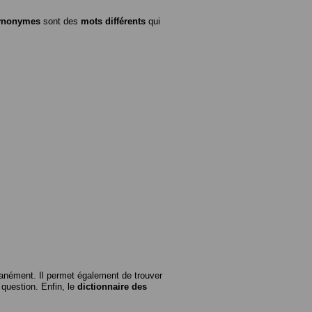
ynonymes
sont des
mots différents
qui
anément. Il permet également de trouver
n question. Enfin, le
dictionnaire des