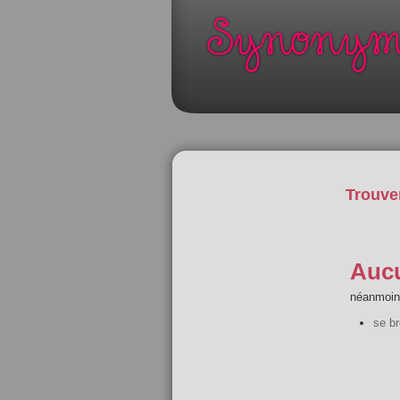
Trouve
Aucu
néanmoins
se br