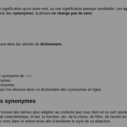
 signification qu'un autre mot, ou une signification presque semblable. Les
s
ilise des
synonymes
, la phrase
ne change pas de sens
.
ouve dans les articles de
dictionnaire.
me synonyme de
vélo
.
onymes.
ynonymes.
 l’on retrouve dans ce dictionnaire des synonymes en ligne.
des synonymes
trouver des termes plus adaptés au contexte que ceux dont on se sert spont
t caractéristique, le but, la fonction, etc. de la chose, de l'être, de l'action e
e mots dans le même texte afin d’améliorer le style de sa rédaction.