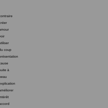
contraire
créer
amour
voir
utiliser
du coup
présentation
cause
suite à
beau
explication
améliorer
intérêt
accord