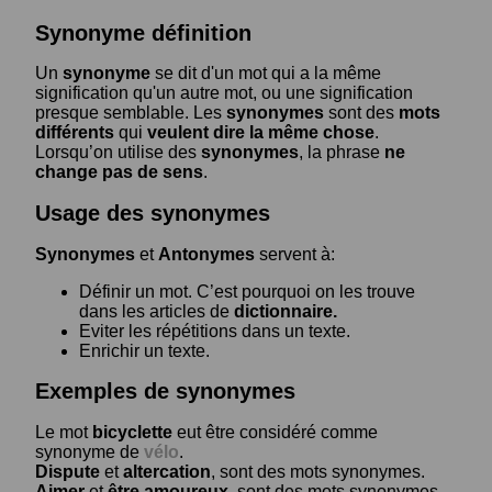
Synonyme définition
Un
synonyme
se dit d'un mot qui a la même
signification qu'un autre mot, ou une signification
presque semblable. Les
synonymes
sont des
mots
différents
qui
veulent dire la même chose
.
Lorsqu’on utilise des
synonymes
, la phrase
ne
change pas de sens
.
Usage des synonymes
Synonymes
et
Antonymes
servent à:
Définir un mot. C’est pourquoi on les trouve
dans les articles de
dictionnaire.
Eviter les répétitions dans un texte.
Enrichir un texte.
Exemples de synonymes
Le mot
bicyclette
eut être considéré comme
synonyme de
vélo
.
Dispute
et
altercation
, sont des mots synonymes.
Aimer
et
être amoureux
, sont des mots synonymes.