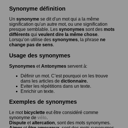
Synonyme définition
Un
synonyme
se dit d'un mot qui a la même
signification qu'un autre mot, ou une signification
presque semblable. Les
synonymes
sont des
mots
différents
qui
veulent dire la même chose
.
Lorsqu’on utilise des
synonymes
, la phrase
ne
change pas de sens
.
Usage des synonymes
Synonymes
et
Antonymes
servent à:
Définir un mot. C’est pourquoi on les trouve
dans les articles de
dictionnaire.
Eviter les répétitions dans un texte.
Enrichir un texte.
Exemples de synonymes
Le mot
bicyclette
eut être considéré comme
synonyme de
vélo
.
Dispute
et
altercation
, sont des mots synonymes.
Aimer
et
être amoureux
, sont des mots synonymes.