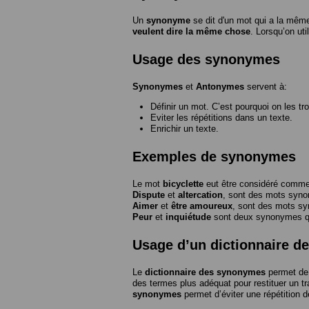
Un
synonyme
se dit d'un mot qui a la même
veulent dire la même chose
. Lorsqu’on ut
Usage des synonymes
Synonymes
et
Antonymes
servent à:
Définir un mot. C’est pourquoi on les tr
Eviter les répétitions dans un texte.
Enrichir un texte.
Exemples de synonymes
Le mot
bicyclette
eut être considéré com
Dispute
et
altercation
, sont des mots syn
Aimer
et
être amoureux
, sont des mots s
Peur
et
inquiétude
sont deux synonymes que
Usage d’un dictionnaire 
Le
dictionnaire des synonymes
permet de 
des termes plus adéquat pour restituer un trai
synonymes
permet d’éviter une répétition d