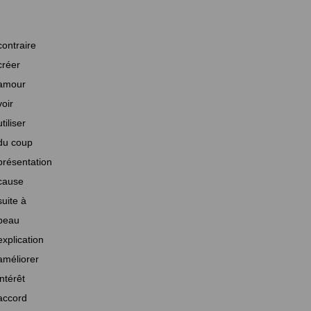
contraire
créer
amour
voir
utiliser
du coup
présentation
cause
suite à
beau
explication
améliorer
intérêt
accord