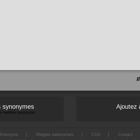
I
es synonymes
Ajoutez 
 le meilleur synonyme
Antonyme
Widgets webmasters
CGU
Contact