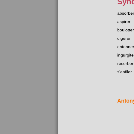
Syn
absorbe
aspirer
boulotter
digérer
entonne
ingurgite
résorber
s'enfiler
Anton