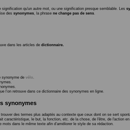
 signification qu'un autre mot, ou une signification presque semblable. Les
s
ilise des
synonymes
, la phrase
ne change pas de sens
.
ouve dans les articles de
dictionnaire.
me synonyme de
vélo
.
onymes.
ynonymes.
 l’on retrouve dans ce dictionnaire des synonymes en ligne.
des synonymes
trouver des termes plus adaptés au contexte que ceux dont on se sert spont
t caractéristique, le but, la fonction, etc. de la chose, de l'être, de l'action e
e mots dans le même texte afin d’améliorer le style de sa rédaction.