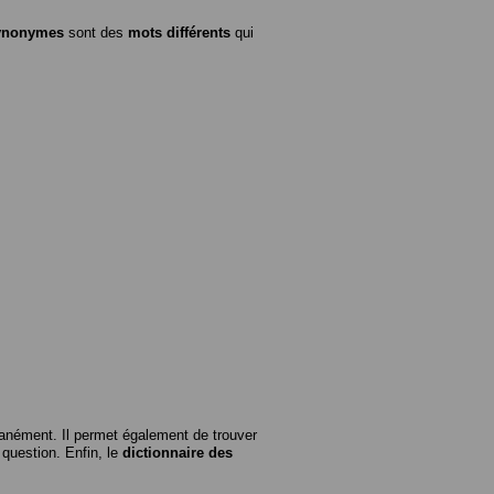
ynonymes
sont des
mots différents
qui
anément. Il permet également de trouver
n question. Enfin, le
dictionnaire des