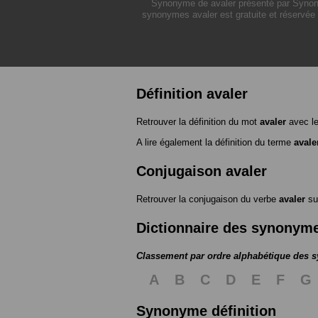
Synonyme de avaler présenté par Synonym
synonymes avaler est gratuite et réservée 
Définition avaler
Retrouver la définition du mot
avaler
avec l
A lire également la définition du terme
avale
Conjugaison avaler
Retrouver la conjugaison du verbe
avaler
su
Dictionnaire des synonym
Classement par ordre alphabétique des
A
B
C
D
E
F
G
Synonyme définition