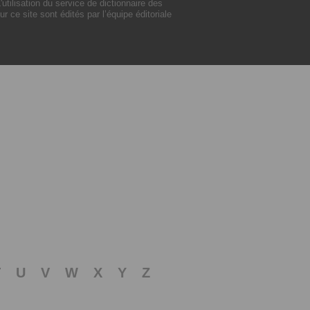
ilisation du service de dictionnaire des
ce site sont édités par l’équipe éditoriale
T
U
V
W
X
Y
Z