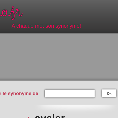
A chaque mot son synonyme!
r le synonyme de
Ok