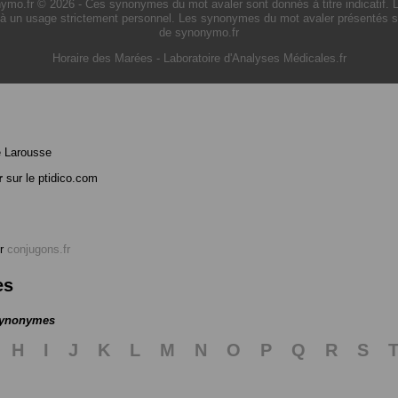
o.fr © 2026 - Ces synonymes du mot avaler sont donnés à titre indicatif. L'ut
à un usage strictement personnel. Les synonymes du mot avaler présentés sur 
de synonymo.fr
Horaire des Marées
-
Laboratoire d'Analyses Médicales.fr
e Larousse
r
sur le ptidico.com
r
conjugons.fr
es
 synonymes
H
I
J
K
L
M
N
O
P
Q
R
S