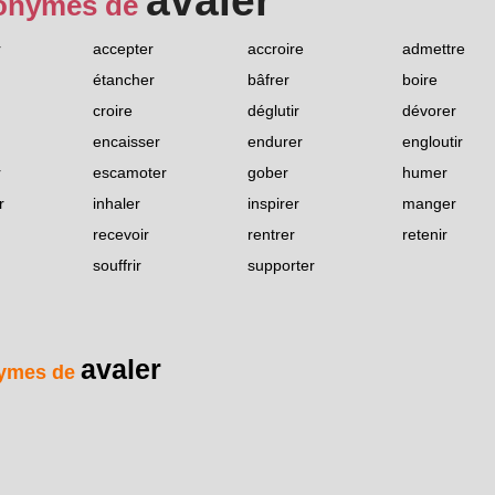
avaler
onymes de
r
accepter
accroire
admettre
étancher
bâfrer
boire
croire
déglutir
dévorer
encaisser
endurer
engloutir
r
escamoter
gober
humer
r
inhaler
inspirer
manger
recevoir
rentrer
retenir
souffrir
supporter
avaler
ymes de