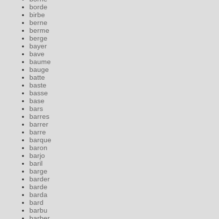
borde
birbe
berne
berme
berge
bayer
bave
baume
bauge
batte
baste
basse
base
bars
barres
barrer
barre
barque
baron
barjo
baril
barge
barder
barde
barda
bard
barbu
barber