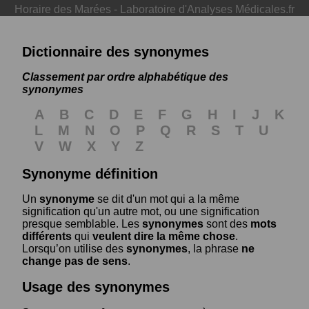
Horaire des Marées
-
Laboratoire d'Analyses Médicales.fr
Dictionnaire des synonymes
Classement par ordre alphabétique des
synonymes
A
B
C
D
E
F
G
H
I
J
K
L
M
N
O
P
Q
R
S
T
U
V
W
X
Y
Z
Synonyme définition
Un
synonyme
se dit d'un mot qui a la même
signification qu'un autre mot, ou une signification
presque semblable. Les
synonymes
sont des
mots
différents
qui
veulent dire la même chose
.
Lorsqu’on utilise des
synonymes
, la phrase
ne
change pas de sens
.
Usage des synonymes