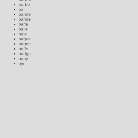
barbe
bar
banne
bande
balte
balle
baie
bague
bagne
baffe
badge
baby
bye