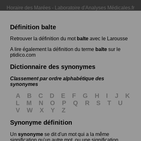
Horaire des Marées
-
Laboratoire d'Analyses Médicales.fr
Définition balte
Retrouver la définition du mot
balte
avec le Larousse
A lire également la définition du terme
balte
sur le
ptidico.com
Dictionnaire des synonymes
Classement par ordre alphabétique des
synonymes
A
B
C
D
E
F
G
H
I
J
K
L
M
N
O
P
Q
R
S
T
U
V
W
X
Y
Z
Synonyme définition
Un
synonyme
se dit d'un mot qui a la même
signification qu'un autre mot, ou une signification