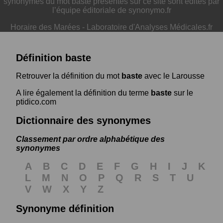
synonymes du mot baste présentés sur ce site sont édités par
l’équipe éditoriale de synonymo.fr
Horaire des Marées
-
Laboratoire d'Analyses Médicales.fr
Définition baste
Retrouver la définition du mot
baste
avec le Larousse
A lire également la définition du terme
baste
sur le
ptidico.com
Dictionnaire des synonymes
Classement par ordre alphabétique des
synonymes
A
B
C
D
E
F
G
H
I
J
K
L
M
N
O
P
Q
R
S
T
U
V
W
X
Y
Z
Synonyme définition