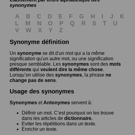
synonymes
A
B
C
D
E
F
G
H
I
J
K
L
M
N
O
P
Q
R
S
T
U
V
W
X
Y
Z
Synonyme définition
Un
synonyme
se dit d'un mot qui a la même
signification qu'un autre mot, ou une signification
presque semblable. Les
synonymes
sont des
mots
différents
qui
veulent dire la même chose
.
Lorsqu’on utilise des
synonymes
, la phrase
ne
change pas de sens
.
Usage des synonymes
Synonymes
et
Antonymes
servent à:
Définir un mot. C’est pourquoi on les trouve
dans les articles de
dictionnaire.
Eviter les répétitions dans un texte.
Enrichir un texte.