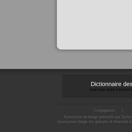
Dictionnaire d
pour vous aider à trouver
Conjugaison
Synonyme de barge présenté par Synonymo
synonymes barge est gratuite et réservée à 