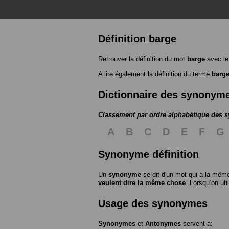
Définition barge
Retrouver la définition du mot
barge
avec le
A lire également la définition du terme
barg
Dictionnaire des synonym
Classement par ordre alphabétique des
A
B
C
D
E
F
G
Synonyme définition
Un
synonyme
se dit d'un mot qui a la même
veulent dire la même chose
. Lorsqu’on ut
Usage des synonymes
Synonymes
et
Antonymes
servent à: