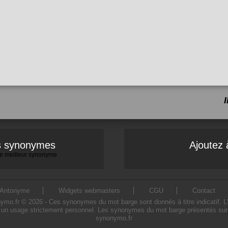
es synonymes
Ajoutez 
 le meilleur synonyme
Antonyme
Widgets webmasters
CGU
Contact
.fr © 2026 - Ces synonymes du mot barge sont donnés à titre indicatif. L'ut
un usage strictement personnel. Les synonymes du mot barge présentés sur ce
synonymo.fr