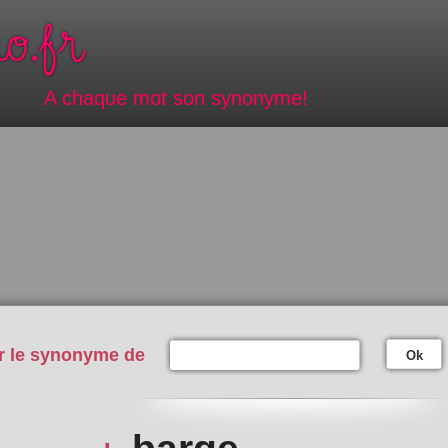
A chaque mot son synonyme!
r le synonyme de
Ok