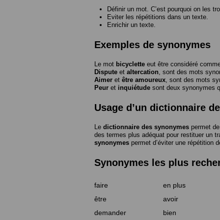
Définir un mot. C’est pourquoi on les tr
Eviter les répétitions dans un texte.
Enrichir un texte.
Exemples de synonymes
Le mot
bicyclette
eut être considéré com
Dispute
et
altercation
, sont des mots syn
Aimer
et
être amoureux
, sont des mots s
Peur
et
inquiétude
sont deux synonymes que
Usage d’un dictionnaire 
Le
dictionnaire des synonymes
permet de 
des termes plus adéquat pour restituer un trai
synonymes
permet d’éviter une répétition d
Synonymes les plus reche
faire
en plus
être
avoir
demander
bien