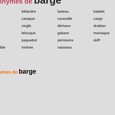
barge
onymes de
bélandre
bateau
batelet
caraque
caravelle
cargo
cinglé
dériveur
drakkar
felouque
gabare
maniaque
paquebot
périssoire
skiff
ble
trirème
vaisseau
barge
ymes de