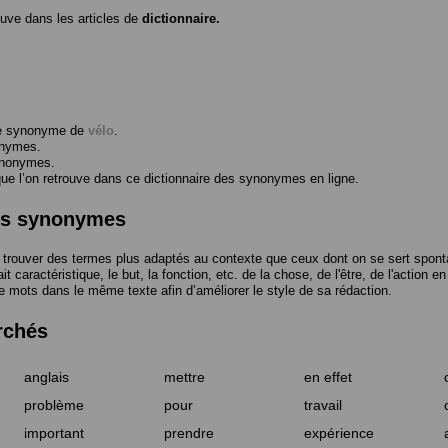
ouve dans les articles de
dictionnaire.
me synonyme de
vélo
.
onymes.
ynonymes.
 l’on retrouve dans ce dictionnaire des synonymes en ligne.
des synonymes
trouver des termes plus adaptés au contexte que ceux dont on se sert spont
t caractéristique, le but, la fonction, etc. de la chose, de l'être, de l'action e
e mots dans le même texte afin d’améliorer le style de sa rédaction.
rchés
anglais
mettre
en effet
problème
pour
travail
important
prendre
expérience