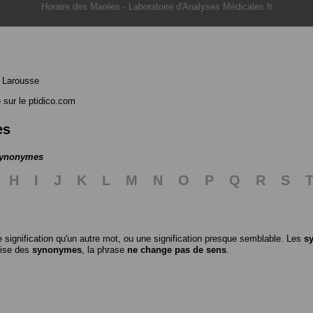
Horaire des Marées
-
Laboratoire d'Analyses Médicales.fr
 Larousse
e
sur le ptidico.com
es
 synonymes
H
I
J
K
L
M
N
O
P
Q
R
S
 signification qu'un autre mot, ou une signification presque semblable. Les
s
ilise des
synonymes
, la phrase
ne change pas de sens
.