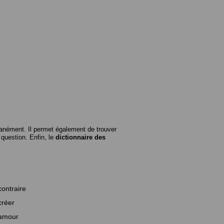
anément. Il permet également de trouver
n question. Enfin, le
dictionnaire des
contraire
créer
amour