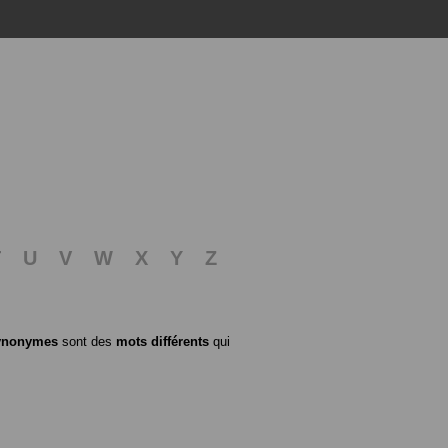
T
U
V
W
X
Y
Z
ynonymes
sont des
mots différents
qui