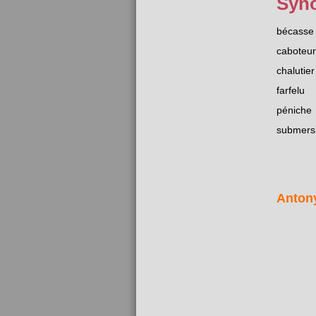
Syn
bécasse
caboteur
chalutier
farfelu
péniche
submersi
Anton