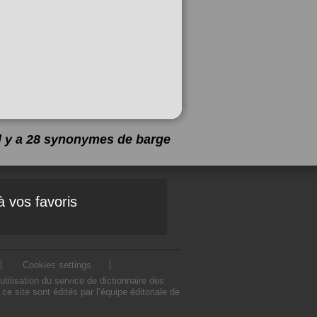
Il y a 28 synonymes de
barge
à vos favoris
Cookies settings
ilisation du service de dictionnaire des
 site sont édités par l’équipe éditoriale de