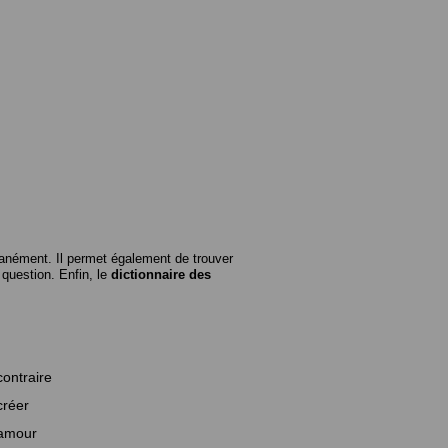
anément. Il permet également de trouver
n question. Enfin, le
dictionnaire des
contraire
créer
amour