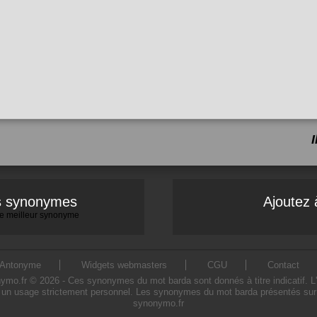
es synonymes
Ajoutez 
 le meilleur synonyme
Antonyme
Widgets webmasters
CGU
Contact
.fr © 2026 - Ces synonymes du mot barda sont donnés à titre indicatif. L'ut
un usage strictement personnel. Les synonymes du mot barda présentés sur ce
synonymo.fr