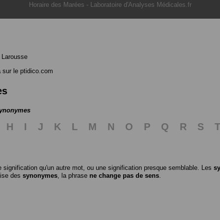
Horaire des Marées
-
Laboratoire d'Analyses Médicales.fr
 Larousse
a
sur le ptidico.com
es
 synonymes
H
I
J
K
L
M
N
O
P
Q
R
S
 signification qu'un autre mot, ou une signification presque semblable. Les
s
ilise des
synonymes
, la phrase
ne change pas de sens
.