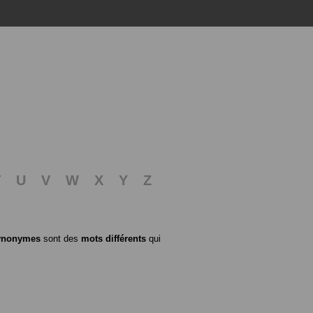
T
U
V
W
X
Y
Z
ynonymes
sont des
mots différents
qui