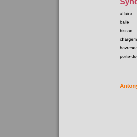
Syn
affaire
balle
bissac
chargem
havresa
porte-d
Anton