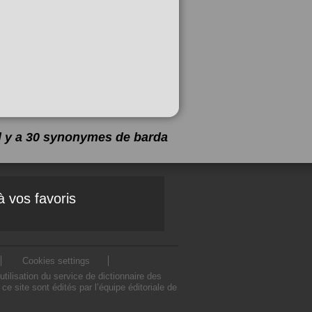
Il y a 30 synonymes de
barda
à vos favoris
Cookies settings
ilisation du service de dictionnaire des
 site sont édités par l’équipe éditoriale de