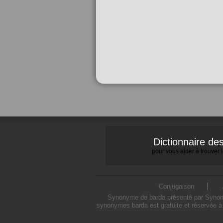
Dictionnaire d
pour vous aider à trouver
Conjugaison
Synonyme de barda présenté par Synonymo
synonymes barda est gratuite et réservée à 