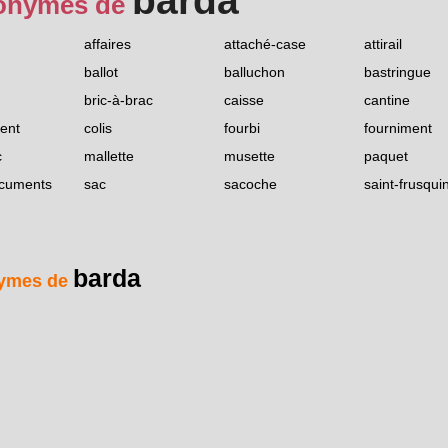
barda
onymes de
affaires
attaché-case
attirail
ballot
balluchon
bastringue
bric-à-brac
caisse
cantine
ent
colis
fourbi
fourniment
c
mallette
musette
paquet
ocuments
sac
sacoche
saint-frusqui
barda
ymes de