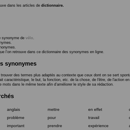
ouve dans les articles de
dictionnaire.
me synonyme de
vélo
.
onymes.
ynonymes.
 l’on retrouve dans ce dictionnaire des synonymes en ligne.
des synonymes
trouver des termes plus adaptés au contexte que ceux dont on se sert spont
t caractéristique, le but, la fonction, etc. de la chose, de l'être, de l'action e
e mots dans le même texte afin d’améliorer le style de sa rédaction.
rchés
anglais
mettre
en effet
problème
pour
travail
important
prendre
expérience