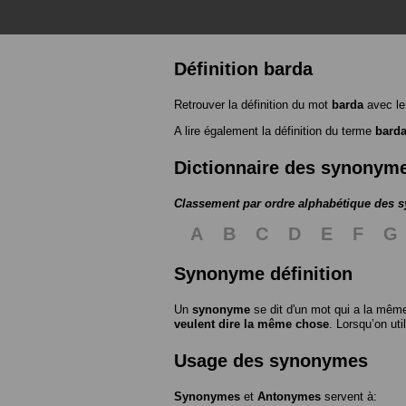
Définition barda
Retrouver la définition du mot
barda
avec le
A lire également la définition du terme
bard
Dictionnaire des synonym
Classement par ordre alphabétique des
A
B
C
D
E
F
G
Synonyme définition
Un
synonyme
se dit d'un mot qui a la même
veulent dire la même chose
. Lorsqu’on ut
Usage des synonymes
Synonymes
et
Antonymes
servent à: