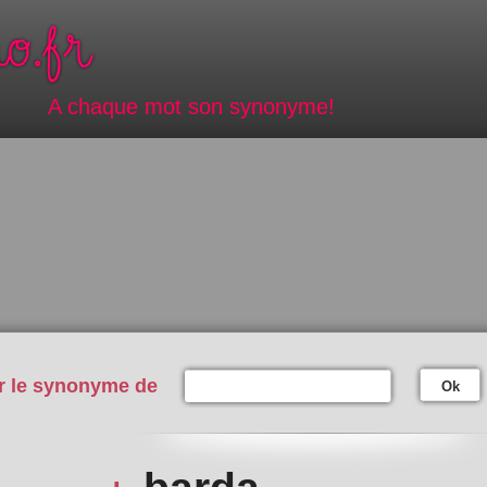
A chaque mot son synonyme!
r le synonyme de
Ok