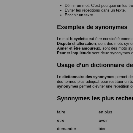
Définir un mot. C’est pourquoi on les tr
Eviter les répétitions dans un texte.
Enrichir un texte.
Exemples de synonymes
Le mot
bicyclette
eut être considéré com
Dispute
et
altercation
, sont des mots syn
Aimer
et
être amoureux
, sont des mots s
Peur
et
inquiétude
sont deux synonymes que
Usage d’un dictionnaire 
Le
dictionnaire des synonymes
permet de 
des termes plus adéquat pour restituer un trai
synonymes
permet d’éviter une répétition d
Synonymes les plus reche
faire
en plus
être
avoir
demander
bien