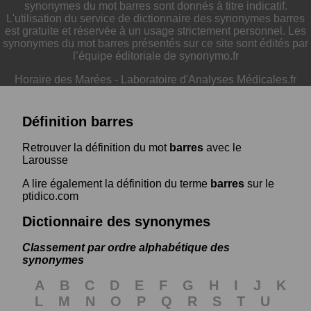
synonymes du mot barres sont donnés à titre indicatif.
L'utilisation du service de dictionnaire des synonymes barres
est gratuite et réservée à un usage strictement personnel. Les
synonymes du mot barres présentés sur ce site sont édités par
l’équipe éditoriale de synonymo.fr
Horaire des Marées
-
Laboratoire d'Analyses Médicales.fr
Définition barres
Retrouver la définition du mot
barres
avec le
Larousse
A lire également la définition du terme
barres
sur le
ptidico.com
Dictionnaire des synonymes
Classement par ordre alphabétique des
synonymes
A
B
C
D
E
F
G
H
I
J
K
L
M
N
O
P
Q
R
S
T
U