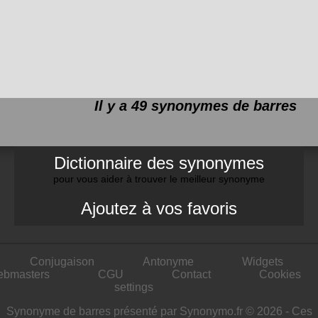
Il y a 49 synonymes de
barres
Dictionnaire des synonymes
pour vous aider à trouver le meilleur synonyme
Ajoutez à vos favoris
Conjugaison
Antonyme
Widgets
ebmasters
CGU
Contact
Cookies
settings
Synonyme de barres présenté par Synonymo.fr © 2026 - Ces