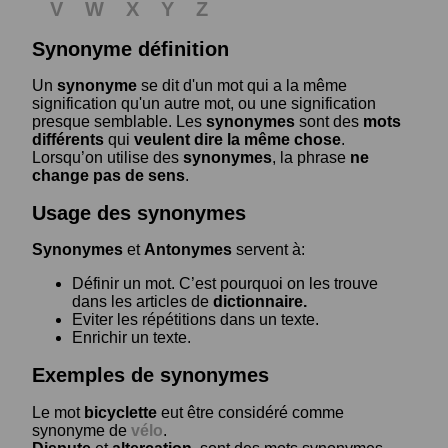
V
W
X
Y
Z
Synonyme définition
Un
synonyme
se dit d'un mot qui a la même
signification qu'un autre mot, ou une signification
presque semblable. Les
synonymes
sont des
mots
différents
qui
veulent dire la même chose
.
Lorsqu’on utilise des
synonymes
, la phrase
ne
change pas de sens
.
Usage des synonymes
Synonymes
et
Antonymes
servent à:
Définir un mot. C’est pourquoi on les trouve
dans les articles de
dictionnaire.
Eviter les répétitions dans un texte.
Enrichir un texte.
Exemples de synonymes
Le mot
bicyclette
eut être considéré comme
synonyme de
vélo
.