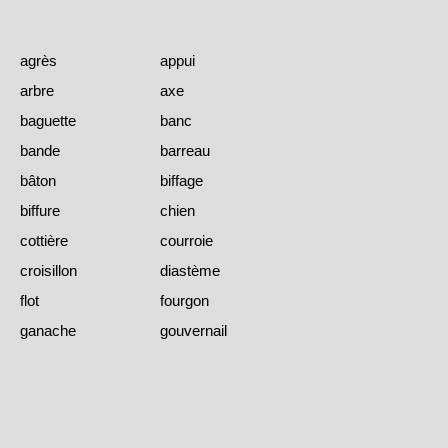
agrès
appui
arbre
axe
baguette
banc
bande
barreau
bâton
biffage
biffure
chien
cottière
courroie
croisillon
diastème
flot
fourgon
ganache
gouvernail