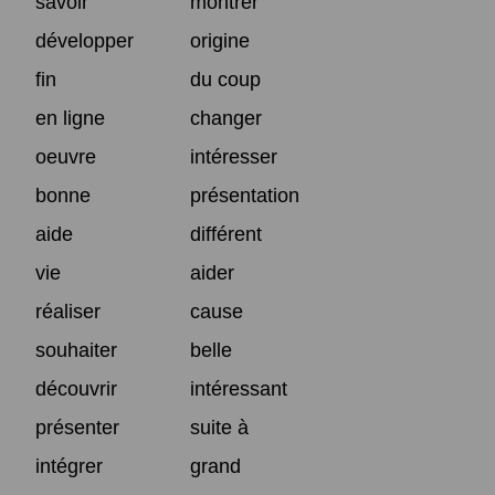
savoir
montrer
développer
origine
fin
du coup
en ligne
changer
oeuvre
intéresser
bonne
présentation
aide
différent
vie
aider
réaliser
cause
souhaiter
belle
découvrir
intéressant
présenter
suite à
intégrer
grand