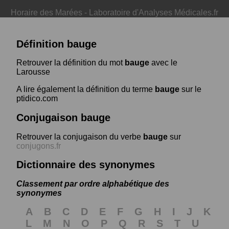
Horaire des Marées
-
Laboratoire d'Analyses Médicales.fr
Définition bauge
Retrouver la définition du mot
bauge
avec le
Larousse
A lire également la définition du terme
bauge
sur le
ptidico.com
Conjugaison bauge
Retrouver la conjugaison du verbe
bauge
sur
conjugons.fr
Dictionnaire des synonymes
Classement par ordre alphabétique des
synonymes
A
B
C
D
E
F
G
H
I
J
K
L
M
N
O
P
Q
R
S
T
U