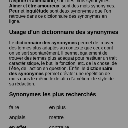
Dispute
et
altercation
, sont des mots synonymes.
Aimer
et
être amoureux
, sont des mots synonymes.
Peur
et
inquiétude
sont deux synonymes que l’on
retrouve dans ce dictionnaire des synonymes en
ligne.
Usage d’un dictionnaire des synonymes
Le
dictionnaire des synonymes
permet de trouver
des termes plus adaptés au contexte que ceux dont
on se sert spontanément. Il permet également de
trouver des termes plus adéquat pour restituer un trait
caractéristique, le but, la fonction, etc. de la chose, de
l'être, de l'action en question. Enfin, le
dictionnaire
des synonymes
permet d’éviter une répétition de
mots dans le même texte afin d’améliorer le style de
sa rédaction.
Synonymes les plus recherchés
faire
en plus
anglais
mettre
en effet
contraire