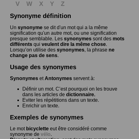
V
W
X
Y
Z
Synonyme définition
Un
synonyme
se dit d'un mot qui a la même
signification qu'un autre mot, ou une signification
presque semblable. Les
synonymes
sont des
mots
différents
qui
veulent dire la même chose
.
Lorsqu’on utilise des
synonymes
, la phrase
ne
change pas de sens
.
Usage des synonymes
Synonymes
et
Antonymes
servent à:
Définir un mot. C’est pourquoi on les trouve
dans les articles de
dictionnaire.
Eviter les répétitions dans un texte.
Enrichir un texte.
Exemples de synonymes
Le mot
bicyclette
eut être considéré comme
synonyme de
vélo
.