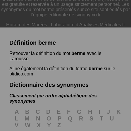
est gratuite et réservée à un usage strictement personnel. Les
synonymes du mot berme présentés sur ce site sont édités par
l’équipe éditoriale de synonymo.fr
Horaire des Marées
-
Laboratoire d'Analyses Médicales.fr
Définition berme
Retrouver la définition du mot
berme
avec le
Larousse
A lire également la définition du terme
berme
sur le
ptidico.com
Dictionnaire des synonymes
Classement par ordre alphabétique des
synonymes
A
B
C
D
E
F
G
H
I
J
K
L
M
N
O
P
Q
R
S
T
U
V
W
X
Y
Z