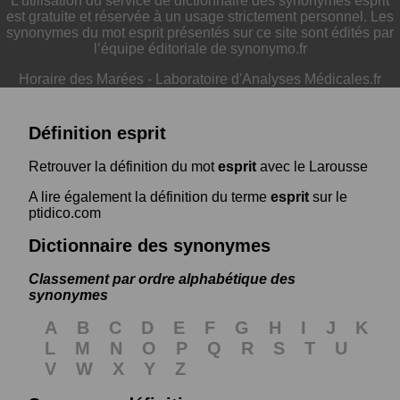
L'utilisation du service de dictionnaire des synonymes esprit
est gratuite et réservée à un usage strictement personnel. Les
synonymes du mot esprit présentés sur ce site sont édités par
l’équipe éditoriale de synonymo.fr
Horaire des Marées
-
Laboratoire d'Analyses Médicales.fr
Définition esprit
Retrouver la définition du mot
esprit
avec le Larousse
A lire également la définition du terme
esprit
sur le
ptidico.com
Dictionnaire des synonymes
Classement par ordre alphabétique des
synonymes
A
B
C
D
E
F
G
H
I
J
K
L
M
N
O
P
Q
R
S
T
U
V
W
X
Y
Z