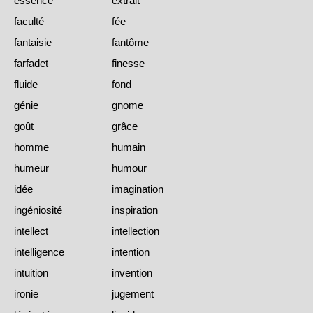
essence
extrait
faculté
fée
fantaisie
fantôme
farfadet
finesse
fluide
fond
génie
gnome
goût
grâce
homme
humain
humeur
humour
idée
imagination
ingéniosité
inspiration
intellect
intellection
intelligence
intention
intuition
invention
ironie
jugement