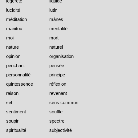
légèreté
liquide
lucidité
lutin
méditation
mânes
manitou
mentalité
moi
mort
nature
naturel
opinion
organisation
penchant
pensée
personnalité
principe
quintessence
réflexion
raison
revenant
sel
sens commun
sentiment
souffle
soupir
spectre
spiritualité
subjectivité