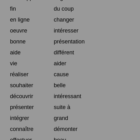
fin
du coup
en ligne
changer
oeuvre
intéresser
bonne
présentation
aide
différent
vie
aider
réaliser
cause
souhaiter
belle
découvrir
intéressant
présenter
suite à
intégrer
grand
connaître
démonter
effectuer
beau