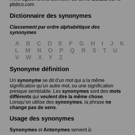
ptidico.com
Dictionnaire des synonymes
Classement par ordre alphabétique des
synonymes
A
B
C
D
E
F
G
H
I
J
K
L
M
N
O
P
Q
R
S
T
U
V
W
X
Y
Z
Synonyme définition
Un
synonyme
se dit d'un mot qui a la même
signification qu'un autre mot, ou une signification
presque semblable. Les
synonymes
sont des
mots
différents
qui
veulent dire la même chose
.
Lorsqu’on utilise des
synonymes
, la phrase
ne
change pas de sens
.
Usage des synonymes
Synonymes
et
Antonymes
servent à: