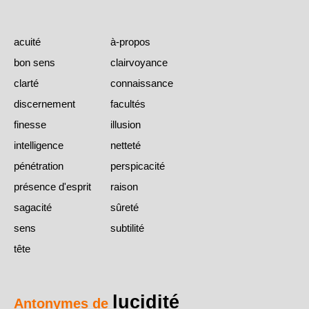
acuité
à-propos
bon sens
clairvoyance
clarté
connaissance
discernement
facultés
finesse
illusion
intelligence
netteté
pénétration
perspicacité
présence d'esprit
raison
sagacité
sûreté
sens
subtilité
tête
lucidité
Antonymes de