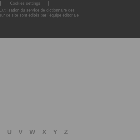
Cookies settings
tilisation du service de dictionnaire des
 ce site sont édités par l’équipe éditoriale
T
U
V
W
X
Y
Z