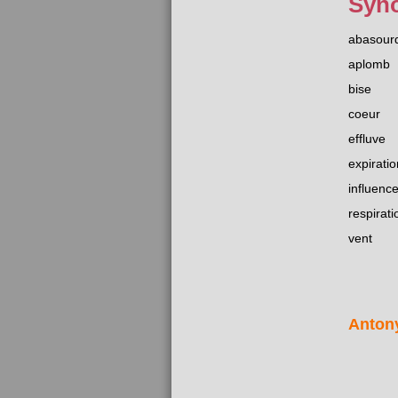
Syn
abasourd
aplomb
bise
coeur
effluve
expiratio
influenc
respirati
vent
Anton