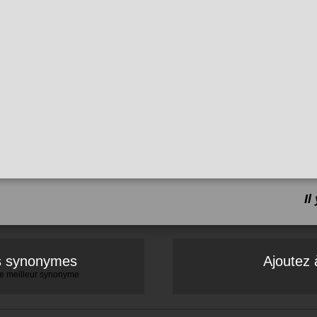
I
es synonymes
Ajoutez 
 le meilleur synonyme