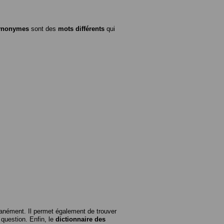
ynonymes
sont des
mots différents
qui
anément. Il permet également de trouver
n question. Enfin, le
dictionnaire des