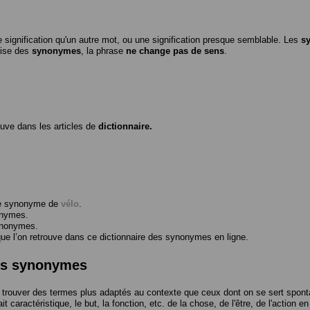
 signification qu'un autre mot, ou une signification presque semblable. Les
s
ilise des
synonymes
, la phrase
ne change pas de sens
.
ouve dans les articles de
dictionnaire.
me synonyme de
vélo
.
onymes.
ynonymes.
 l’on retrouve dans ce dictionnaire des synonymes en ligne.
des synonymes
trouver des termes plus adaptés au contexte que ceux dont on se sert spont
t caractéristique, le but, la fonction, etc. de la chose, de l'être, de l'action e