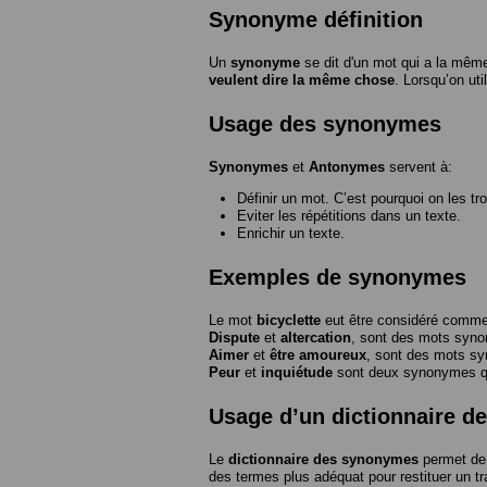
Synonyme définition
Un
synonyme
se dit d'un mot qui a la même
veulent dire la même chose
. Lorsqu’on ut
Usage des synonymes
Synonymes
et
Antonymes
servent à:
Définir un mot. C’est pourquoi on les tr
Eviter les répétitions dans un texte.
Enrichir un texte.
Exemples de synonymes
Le mot
bicyclette
eut être considéré com
Dispute
et
altercation
, sont des mots syn
Aimer
et
être amoureux
, sont des mots s
Peur
et
inquiétude
sont deux synonymes que
Usage d’un dictionnaire 
Le
dictionnaire des synonymes
permet de 
des termes plus adéquat pour restituer un trai