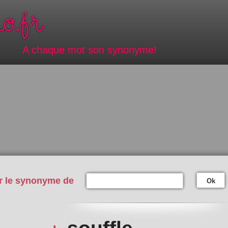
A chaque mot son synonyme!
r le synonyme de
Ok