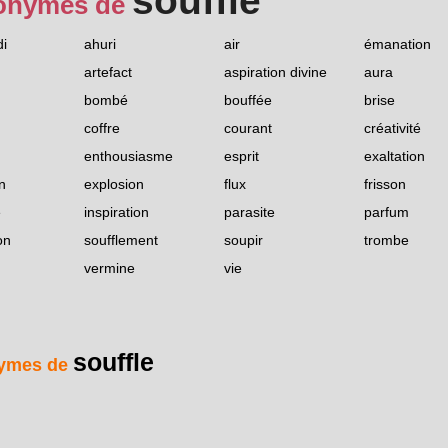
souffle
onymes de
i
ahuri
air
émanation
artefact
aspiration divine
aura
bombé
bouffée
brise
coffre
courant
créativité
enthousiasme
esprit
exaltation
n
explosion
flux
frisson
e
inspiration
parasite
parfum
on
soufflement
soupir
trombe
vermine
vie
souffle
ymes de