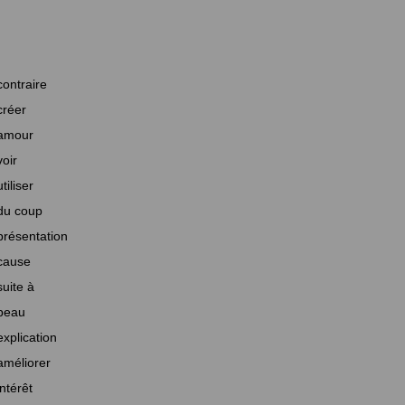
contraire
créer
amour
voir
utiliser
du coup
présentation
cause
suite à
beau
explication
améliorer
intérêt