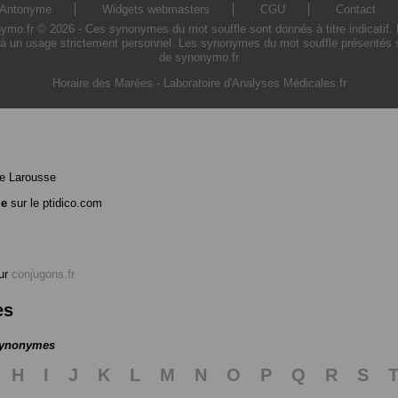
Antonyme
Widgets webmasters
CGU
Contact
o.fr © 2026 - Ces synonymes du mot souffle sont donnés à titre indicatif. L'u
à un usage strictement personnel. Les synonymes du mot souffle présentés sur
de synonymo.fr
Horaire des Marées
-
Laboratoire d'Analyses Médicales.fr
e Larousse
le
sur le ptidico.com
ur
conjugons.fr
es
 synonymes
H
I
J
K
L
M
N
O
P
Q
R
S