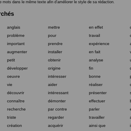
e mots dans le même texte afin d’améliorer le style de sa rédaction.
rchés
anglais
mettre
en effet
problème
pour
travail
important
prendre
expérience
augmenter
installer
en fait
petit
obtenir
analyse
développer
origine
fin
oeuvre
intéresser
bonne
vie
aider
réaliser
découvrir
intéressant
présenter
connaître
démonter
effectuer
recherche
par contre
parler
triste
regarder
travailler
création
acquérir
ainsi que