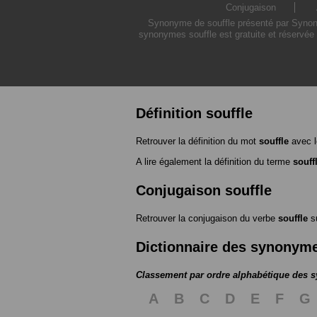
Conjugaison
Synonyme de souffle présenté par Synonym
synonymes souffle est gratuite et réservée 
Définition souffle
Retrouver la définition du mot
souffle
avec l
A lire également la définition du terme
souff
Conjugaison souffle
Retrouver la conjugaison du verbe
souffle
s
Dictionnaire des synonym
Classement par ordre alphabétique des
A
B
C
D
E
F
G