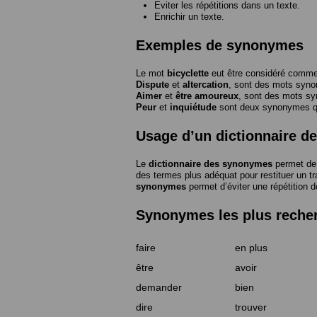
Eviter les répétitions dans un texte.
Enrichir un texte.
Exemples de synonymes
Le mot
bicyclette
eut être considéré com
Dispute
et
altercation
, sont des mots syn
Aimer
et
être amoureux
, sont des mots s
Peur
et
inquiétude
sont deux synonymes que
Usage d’un dictionnaire 
Le
dictionnaire des synonymes
permet de 
des termes plus adéquat pour restituer un trai
synonymes
permet d’éviter une répétition d
Synonymes les plus reche
faire
en plus
être
avoir
demander
bien
dire
trouver