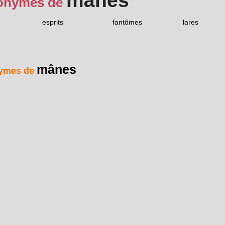
mânes
onymes de
esprits
fantômes
lares
mânes
ymes de