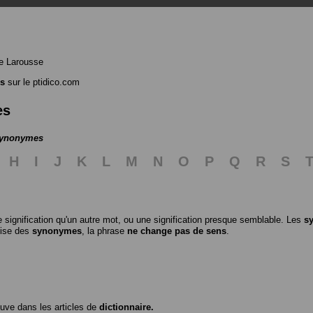
e Larousse
s
sur le ptidico.com
es
 synonymes
H
I
J
K
L
M
N
O
P
Q
R
S
 signification qu'un autre mot, ou une signification presque semblable. Les
s
ilise des
synonymes
, la phrase
ne change pas de sens
.
ouve dans les articles de
dictionnaire.