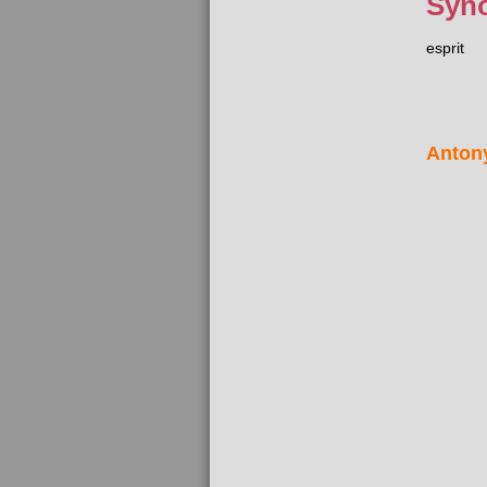
Syn
esprit
Anton