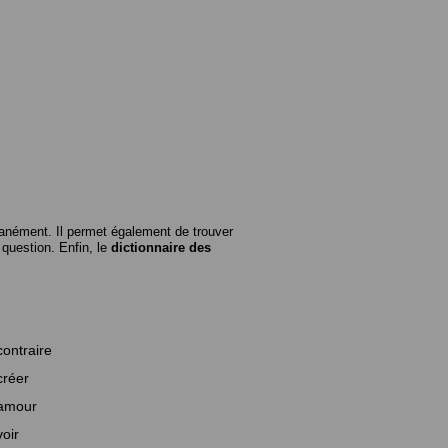
anément. Il permet également de trouver
n question. Enfin, le
dictionnaire des
contraire
créer
amour
voir