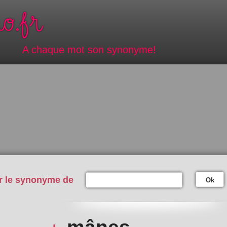
A chaque mot son synonyme!
r le synonyme de
Ok