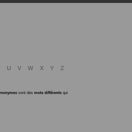
T
U
V
W
X
Y
Z
ynonymes
sont des
mots différents
qui