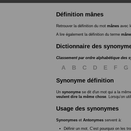
Définition mânes
Retrouver la définition du mot
mânes
avec l
A lire également la définition du terme
mâne
Dictionnaire des synonym
Classement par ordre alphabétique des
A
B
C
D
E
F
G
Synonyme définition
Un
synonyme
se dit d'un mot qui a la même
veulent dire la même chose
. Lorsqu’on ut
Usage des synonymes
Synonymes
et
Antonymes
servent à:
Définir un mot. C’est pourquoi on les tr