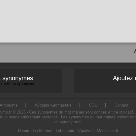
es synonymes
Ajoutez 
 le meilleur synonyme
Antonyme
Widgets webmasters
CGU
Contact
.fr © 2026 - Ces synonymes du mot mânes sont donnés à titre indicatif. L'ut
 un usage strictement personnel. Les synonymes du mot mânes présentés sur 
de synonymo.fr
Horaire des Marées
-
Laboratoire d'Analyses Médicales.fr