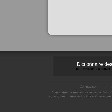
Dictionnaire d
pour vous aider à trouver
Conjugaison
Synonyme de mânes présenté par Synonymo
synonymes mânes est gratuite et réservée à