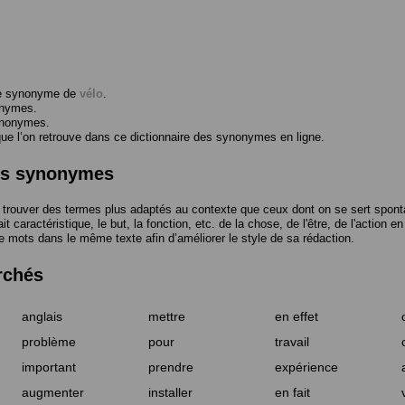
me synonyme de
vélo
.
onymes.
ynonymes.
 l’on retrouve dans ce dictionnaire des synonymes en ligne.
des synonymes
trouver des termes plus adaptés au contexte que ceux dont on se sert spont
t caractéristique, le but, la fonction, etc. de la chose, de l'être, de l'action e
e mots dans le même texte afin d’améliorer le style de sa rédaction.
rchés
anglais
mettre
en effet
problème
pour
travail
important
prendre
expérience
augmenter
installer
en fait