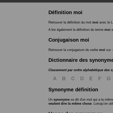
Définition moi
Retrouver la définition du mot
moi
avec le L
A lire également la définition du terme
moi
s
Conjugaison moi
Retrouver la conjugaison du verbe
moi
sur
Dictionnaire des synonym
Classement par ordre alphabétique des
A
B
C
D
E
F
G
Synonyme définition
Un
synonyme
se dit d'un mot qui a la même
veulent dire la même chose
. Lorsqu’on ut