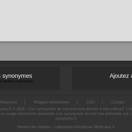
es synonymes
Ajoutez 
 le meilleur synonyme
Antonyme
Widgets webmasters
CGU
Contact
.fr © 2026 - Ces synonymes du mot moi sont donnés à titre indicatif. L'util
un usage strictement personnel. Les synonymes du mot moi présentés sur ce s
synonymo.fr
Horaire des Marées
-
Laboratoire d'Analyses Médicales.fr