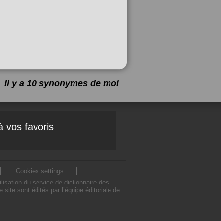
Il y a 10 synonymes de
moi
à vos favoris
Cookies settings
isation du service de dictionnaire des
ite sont édités par l’équipe éditoriale de