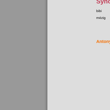
Syn
bibi
mézig
Anton