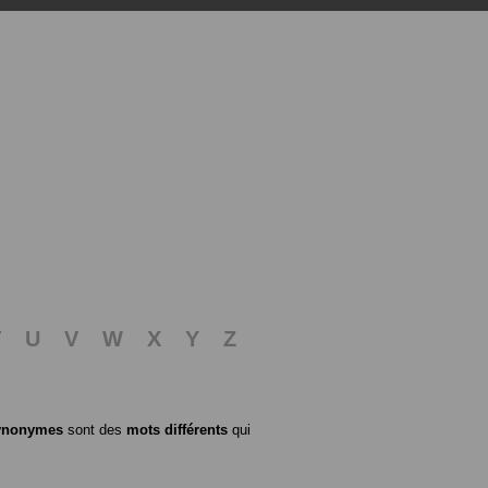
T
U
V
W
X
Y
Z
ynonymes
sont des
mots différents
qui