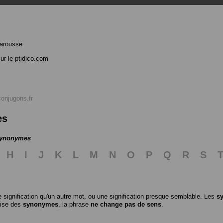
arousse
ur le ptidico.com
conjugons.fr
es
 synonymes
H
I
J
K
L
M
N
O
P
Q
R
S
 signification qu'un autre mot, ou une signification presque semblable. Les
s
ilise des
synonymes
, la phrase
ne change pas de sens
.