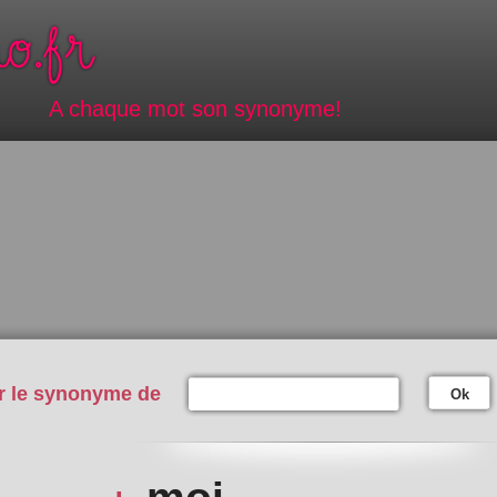
A chaque mot son synonyme!
r le synonyme de
Ok