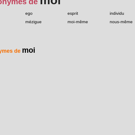
moi
onymes de
ego
esprit
individu
mézigue
moi-même
nous-même
moi
ymes de