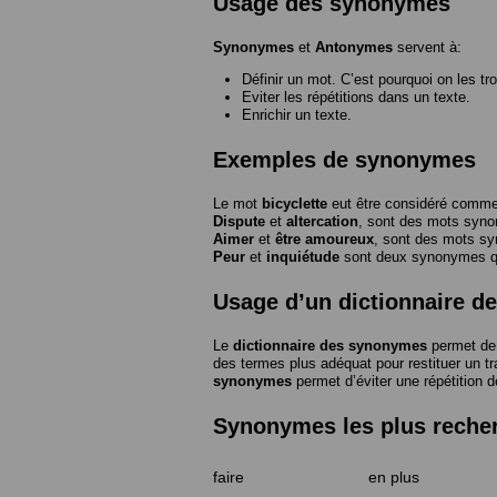
Usage des synonymes
Synonymes
et
Antonymes
servent à:
Définir un mot. C’est pourquoi on les tr
Eviter les répétitions dans un texte.
Enrichir un texte.
Exemples de synonymes
Le mot
bicyclette
eut être considéré com
Dispute
et
altercation
, sont des mots syn
Aimer
et
être amoureux
, sont des mots s
Peur
et
inquiétude
sont deux synonymes que
Usage d’un dictionnaire 
Le
dictionnaire des synonymes
permet de 
des termes plus adéquat pour restituer un trai
synonymes
permet d’éviter une répétition d
Synonymes les plus reche
faire
en plus