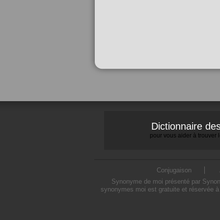
Dictionnaire d
pour vous aider à trouver
Conjugaison
Synonyme de moi présenté par Synonymo
synonymes moi est gratuite et réservée à 