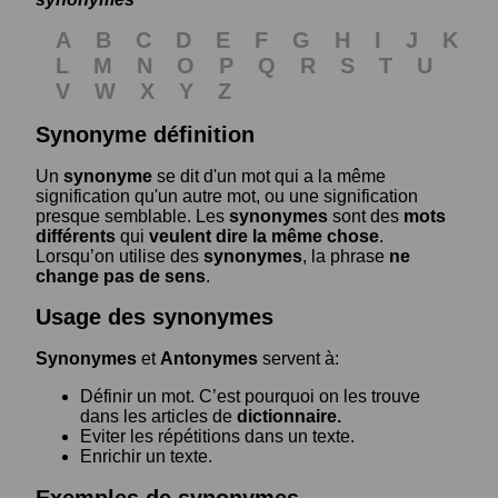
A
B
C
D
E
F
G
H
I
J
K
L
M
N
O
P
Q
R
S
T
U
V
W
X
Y
Z
Synonyme définition
Un
synonyme
se dit d'un mot qui a la même
signification qu'un autre mot, ou une signification
presque semblable. Les
synonymes
sont des
mots
différents
qui
veulent dire la même chose
.
Lorsqu’on utilise des
synonymes
, la phrase
ne
change pas de sens
.
Usage des synonymes
Synonymes
et
Antonymes
servent à:
Définir un mot. C’est pourquoi on les trouve
dans les articles de
dictionnaire.
Eviter les répétitions dans un texte.
Enrichir un texte.
Exemples de synonymes