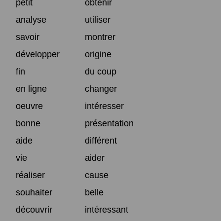
petit
obtenir
analyse
utiliser
savoir
montrer
développer
origine
fin
du coup
en ligne
changer
oeuvre
intéresser
bonne
présentation
aide
différent
vie
aider
réaliser
cause
souhaiter
belle
découvrir
intéressant