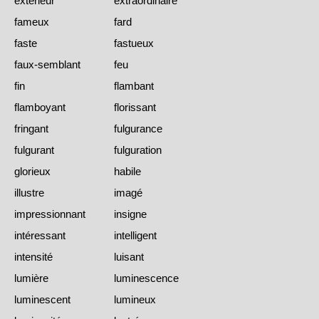
extérieur
extraordinaire
fameux
fard
faste
fastueux
faux-semblant
feu
fin
flambant
flamboyant
florissant
fringant
fulgurance
fulgurant
fulguration
glorieux
habile
illustre
imagé
impressionnant
insigne
intéressant
intelligent
intensité
luisant
lumière
luminescence
luminescent
lumineux