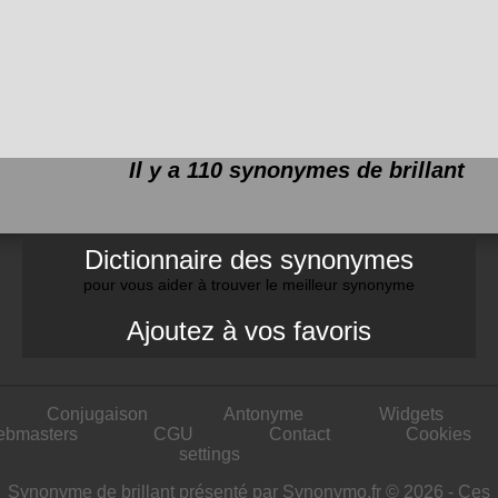
Il y a 110 synonymes de
brillant
Dictionnaire des synonymes
pour vous aider à trouver le meilleur synonyme
Ajoutez à vos favoris
Conjugaison
Antonyme
Widgets
ebmasters
CGU
Contact
Cookies
settings
Synonyme de brillant présenté par Synonymo.fr © 2026 - Ces