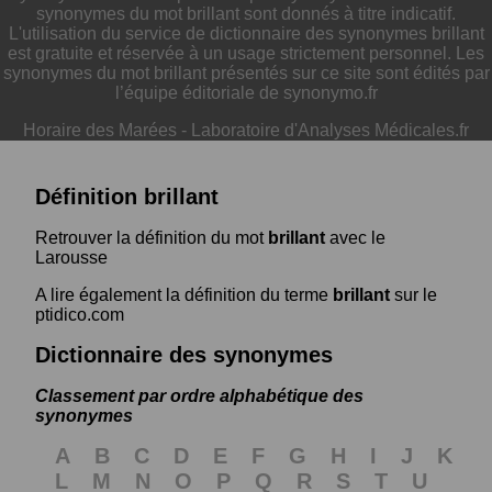
synonymes du mot brillant sont donnés à titre indicatif.
L'utilisation du service de dictionnaire des synonymes brillant
est gratuite et réservée à un usage strictement personnel. Les
synonymes du mot brillant présentés sur ce site sont édités par
l’équipe éditoriale de synonymo.fr
Horaire des Marées
-
Laboratoire d'Analyses Médicales.fr
Définition brillant
Retrouver la définition du mot
brillant
avec le
Larousse
A lire également la définition du terme
brillant
sur le
ptidico.com
Dictionnaire des synonymes
Classement par ordre alphabétique des
synonymes
A
B
C
D
E
F
G
H
I
J
K
L
M
N
O
P
Q
R
S
T
U