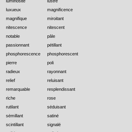
luminosité
lustré
luxueux
magnificence
magnifique
miroitant
nitescence
nitescent
notable
pâle
passionnant
pétillant
phosphorescence
phosphorescent
pierre
poli
radieux
rayonnant
relief
reluisant
remarquable
resplendissant
riche
rose
rutilant
séduisant
sémillant
satiné
scintillant
signalé