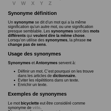
V
W
X
Y
Z
Synonyme définition
Un
synonyme
se dit d'un mot qui a la même
signification qu'un autre mot, ou une signification
presque semblable. Les
synonymes
sont des
mots
différents
qui
veulent dire la même chose
.
Lorsqu’on utilise des
synonymes
, la phrase
ne
change pas de sens
.
Usage des synonymes
Synonymes
et
Antonymes
servent à:
Définir un mot. C’est pourquoi on les trouve
dans les articles de
dictionnaire.
Eviter les répétitions dans un texte.
Enrichir un texte.
Exemples de synonymes
Le mot
bicyclette
eut être considéré comme
synonyme de
vélo
.