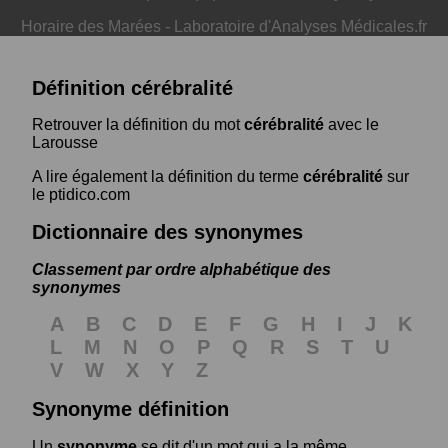
Horaire des Marées
-
Laboratoire d'Analyses Médicales.fr
Définition cérébralité
Retrouver la définition du mot
cérébralité
avec le
Larousse
A lire également la définition du terme
cérébralité
sur
le ptidico.com
Dictionnaire des synonymes
Classement par ordre alphabétique des
synonymes
A
B
C
D
E
F
G
H
I
J
K
L
M
N
O
P
Q
R
S
T
U
V
W
X
Y
Z
Synonyme définition
Un
synonyme
se dit d'un mot qui a la même