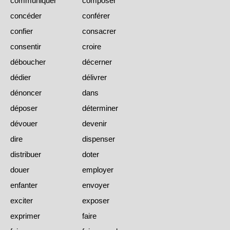
communiquer
composer
concéder
conférer
confier
consacrer
consentir
croire
déboucher
décerner
dédier
délivrer
dénoncer
dans
déposer
déterminer
dévouer
devenir
dire
dispenser
distribuer
doter
douer
employer
enfanter
envoyer
exciter
exposer
exprimer
faire