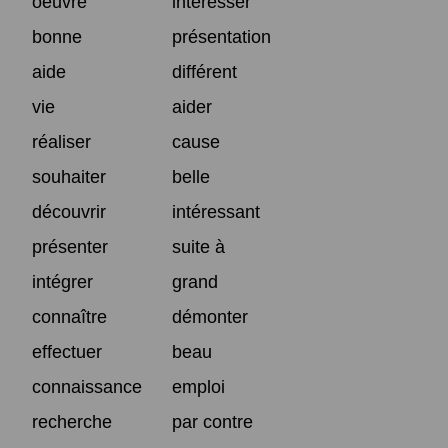
oeuvre
intéresser
bonne
présentation
aide
différent
vie
aider
réaliser
cause
souhaiter
belle
découvrir
intéressant
présenter
suite à
intégrer
grand
connaître
démonter
effectuer
beau
connaissance
emploi
recherche
par contre