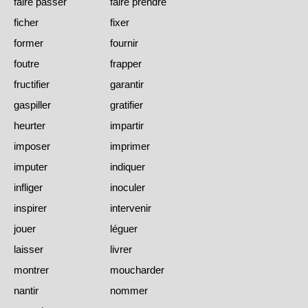
faire passer
faire prendre
ficher
fixer
former
fournir
foutre
frapper
fructifier
garantir
gaspiller
gratifier
heurter
impartir
imposer
imprimer
imputer
indiquer
infliger
inoculer
inspirer
intervenir
jouer
léguer
laisser
livrer
montrer
moucharder
nantir
nommer