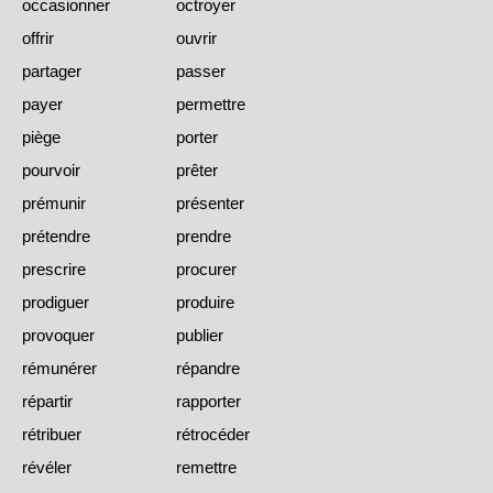
occasionner
octroyer
offrir
ouvrir
partager
passer
payer
permettre
piège
porter
pourvoir
prêter
prémunir
présenter
prétendre
prendre
prescrire
procurer
prodiguer
produire
provoquer
publier
rémunérer
répandre
répartir
rapporter
rétribuer
rétrocéder
révéler
remettre