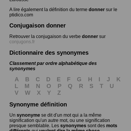
A lire également la définition du terme
donner
sur le
ptidico.com
Conjugaison donner
Retrouver la conjugaison du verbe
donner
sur
conjugons.fr
Dictionnaire des synonymes
Classement par ordre alphabétique des
synonymes
A
B
C
D
E
F
G
H
I
J
K
L
M
N
O
P
Q
R
S
T
U
V
W
X
Y
Z
Synonyme définition
Un
synonyme
se dit d'un mot qui a la même
signification qu'un autre mot, ou une signification
presque semblable. Les
synonymes
sont des
mots
différents
qui
veulent dire la même chose
.