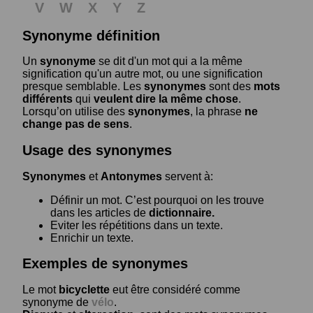
V
W
X
Y
Z
Synonyme définition
Un
synonyme
se dit d'un mot qui a la même
signification qu'un autre mot, ou une signification
presque semblable. Les
synonymes
sont des
mots
différents
qui
veulent dire la même chose
.
Lorsqu’on utilise des
synonymes
, la phrase
ne
change pas de sens
.
Usage des synonymes
Synonymes
et
Antonymes
servent à:
Définir un mot. C’est pourquoi on les trouve
dans les articles de
dictionnaire.
Eviter les répétitions dans un texte.
Enrichir un texte.
Exemples de synonymes
Le mot
bicyclette
eut être considéré comme
synonyme de
vélo
.