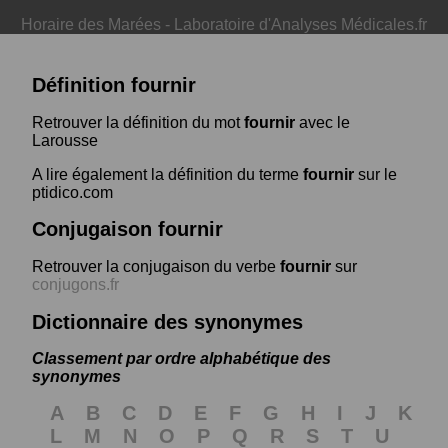
Horaire des Marées
-
Laboratoire d'Analyses Médicales.fr
Définition fournir
Retrouver la définition du mot
fournir
avec le
Larousse
A lire également la définition du terme
fournir
sur le
ptidico.com
Conjugaison fournir
Retrouver la conjugaison du verbe
fournir
sur
conjugons.fr
Dictionnaire des synonymes
Classement par ordre alphabétique des
synonymes
A
B
C
D
E
F
G
H
I
J
K
L
M
N
O
P
Q
R
S
T
U