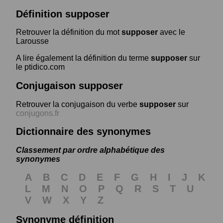
Définition supposer
Retrouver la définition du mot
supposer
avec le
Larousse
A lire également la définition du terme
supposer
sur
le ptidico.com
Conjugaison supposer
Retrouver la conjugaison du verbe
supposer
sur
conjugons.fr
Dictionnaire des synonymes
Classement par ordre alphabétique des
synonymes
A
B
C
D
E
F
G
H
I
J
K
L
M
N
O
P
Q
R
S
T
U
V
W
X
Y
Z
Synonyme définition