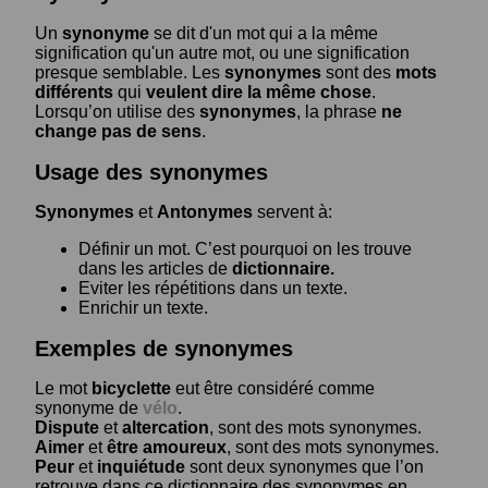
Un
synonyme
se dit d'un mot qui a la même
signification qu'un autre mot, ou une signification
presque semblable. Les
synonymes
sont des
mots
différents
qui
veulent dire la même chose
.
Lorsqu’on utilise des
synonymes
, la phrase
ne
change pas de sens
.
Usage des synonymes
Synonymes
et
Antonymes
servent à:
Définir un mot. C’est pourquoi on les trouve
dans les articles de
dictionnaire.
Eviter les répétitions dans un texte.
Enrichir un texte.
Exemples de synonymes
Le mot
bicyclette
eut être considéré comme
synonyme de
vélo
.
Dispute
et
altercation
, sont des mots synonymes.
Aimer
et
être amoureux
, sont des mots synonymes.
Peur
et
inquiétude
sont deux synonymes que l’on
retrouve dans ce dictionnaire des synonymes en