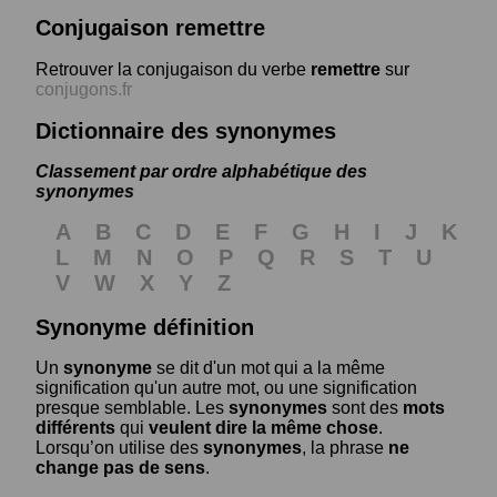
Conjugaison remettre
Retrouver la conjugaison du verbe
remettre
sur
conjugons.fr
Dictionnaire des synonymes
Classement par ordre alphabétique des
synonymes
A
B
C
D
E
F
G
H
I
J
K
L
M
N
O
P
Q
R
S
T
U
V
W
X
Y
Z
Synonyme définition
Un
synonyme
se dit d'un mot qui a la même
signification qu'un autre mot, ou une signification
presque semblable. Les
synonymes
sont des
mots
différents
qui
veulent dire la même chose
.
Lorsqu’on utilise des
synonymes
, la phrase
ne
change pas de sens
.