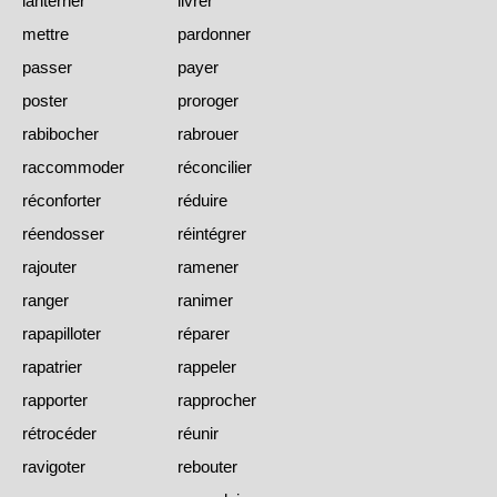
lanterner
livrer
mettre
pardonner
passer
payer
poster
proroger
rabibocher
rabrouer
raccommoder
réconcilier
réconforter
réduire
réendosser
réintégrer
rajouter
ramener
ranger
ranimer
rapapilloter
réparer
rapatrier
rappeler
rapporter
rapprocher
rétrocéder
réunir
ravigoter
rebouter