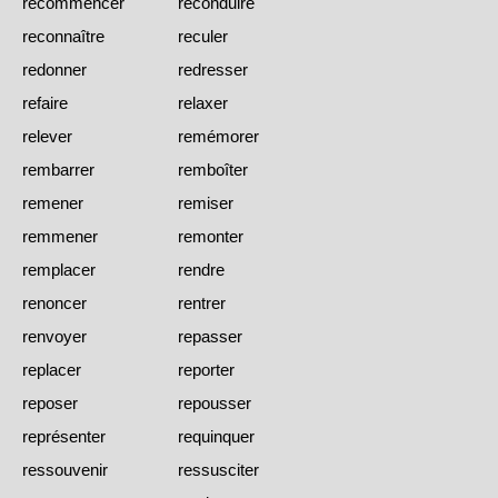
recommencer
reconduire
reconnaître
reculer
redonner
redresser
refaire
relaxer
relever
remémorer
rembarrer
remboîter
remener
remiser
remmener
remonter
remplacer
rendre
renoncer
rentrer
renvoyer
repasser
replacer
reporter
reposer
repousser
représenter
requinquer
ressouvenir
ressusciter