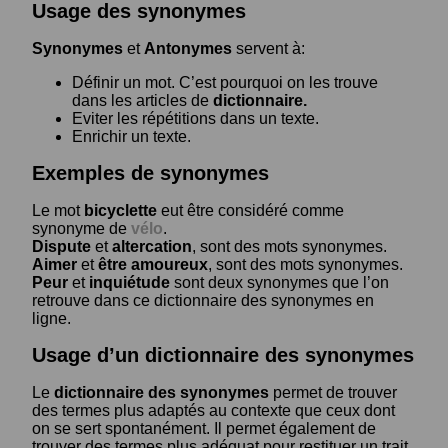
Usage des synonymes
Synonymes
et
Antonymes
servent à:
Définir un mot. C’est pourquoi on les trouve
dans les articles de
dictionnaire.
Eviter les répétitions dans un texte.
Enrichir un texte.
Exemples de synonymes
Le mot
bicyclette
eut être considéré comme
synonyme de
vélo
.
Dispute
et
altercation
, sont des mots synonymes.
Aimer
et
être amoureux
, sont des mots synonymes.
Peur
et
inquiétude
sont deux synonymes que l’on
retrouve dans ce dictionnaire des synonymes en
ligne.
Usage d’un dictionnaire des synonymes
Le
dictionnaire des synonymes
permet de trouver
des termes plus adaptés au contexte que ceux dont
on se sert spontanément. Il permet également de
trouver des termes plus adéquat pour restituer un trait