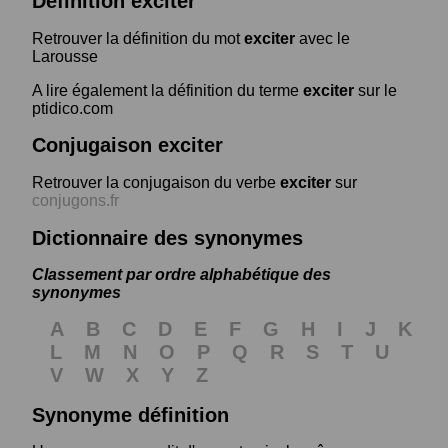
Définition exciter
Retrouver la définition du mot
exciter
avec le
Larousse
A lire également la définition du terme
exciter
sur le
ptidico.com
Conjugaison exciter
Retrouver la conjugaison du verbe
exciter
sur
conjugons.fr
Dictionnaire des synonymes
Classement par ordre alphabétique des
synonymes
A
B
C
D
E
F
G
H
I
J
K
L
M
N
O
P
Q
R
S
T
U
V
W
X
Y
Z
Synonyme définition