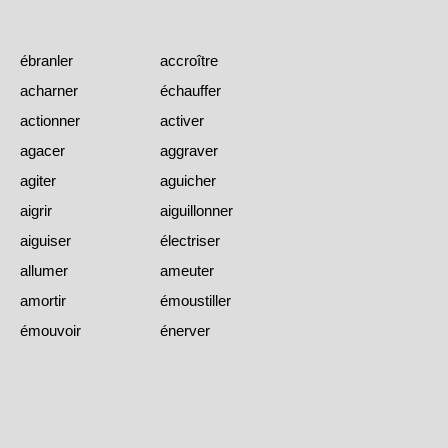
ébranler
accroître
acharner
échauffer
actionner
activer
agacer
aggraver
agiter
aguicher
aigrir
aiguillonner
aiguiser
électriser
allumer
ameuter
amortir
émoustiller
émouvoir
énerver