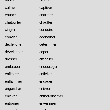
brûler
braquer
calmer
captiver
causer
charmer
chatouiller
chauffer
cingler
conduire
convier
déchaîner
déclencher
déterminer
développer
doper
dresser
emballer
embraser
encourager
enfiévrer
enfieller
enflammer
engager
engendrer
enivrer
enlever
enthousiasmer
entraîner
envenimer