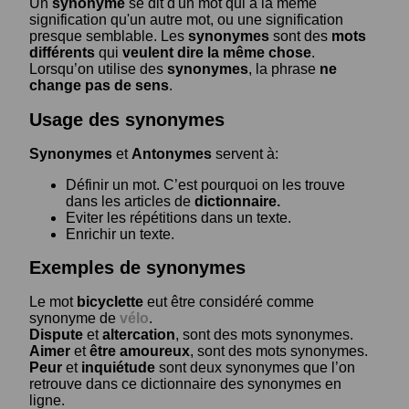
Un
synonyme
se dit d'un mot qui a la même
signification qu'un autre mot, ou une signification
presque semblable. Les
synonymes
sont des
mots
différents
qui
veulent dire la même chose
.
Lorsqu’on utilise des
synonymes
, la phrase
ne
change pas de sens
.
Usage des synonymes
Synonymes
et
Antonymes
servent à:
Définir un mot. C’est pourquoi on les trouve
dans les articles de
dictionnaire.
Eviter les répétitions dans un texte.
Enrichir un texte.
Exemples de synonymes
Le mot
bicyclette
eut être considéré comme
synonyme de
vélo
.
Dispute
et
altercation
, sont des mots synonymes.
Aimer
et
être amoureux
, sont des mots synonymes.
Peur
et
inquiétude
sont deux synonymes que l’on
retrouve dans ce dictionnaire des synonymes en
ligne.