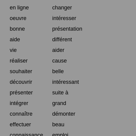
en ligne
changer
oeuvre
intéresser
bonne
présentation
aide
différent
vie
aider
réaliser
cause
souhaiter
belle
découvrir
intéressant
présenter
suite à
intégrer
grand
connaître
démonter
effectuer
beau
connaissance
emploi