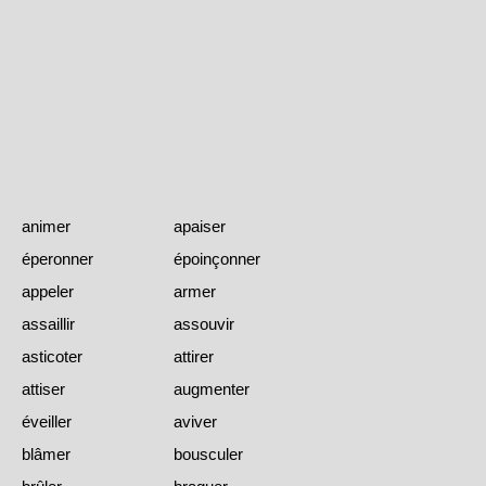
animer
apaiser
éperonner
époinçonner
appeler
armer
assaillir
assouvir
asticoter
attirer
attiser
augmenter
éveiller
aviver
blâmer
bousculer