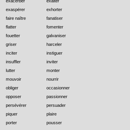
exacerber
exalter
exaspérer
exhorter
faire naître
fanatiser
flatter
fomenter
fouetter
galvaniser
griser
harceler
inciter
instiguer
insuffler
inviter
lutter
monter
mouvoir
nourrir
obliger
occasionner
opposer
passionner
persévérer
persuader
piquer
plaire
porter
pousser