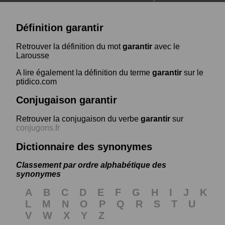
Définition garantir
Retrouver la définition du mot
garantir
avec le
Larousse
A lire également la définition du terme
garantir
sur le
ptidico.com
Conjugaison garantir
Retrouver la conjugaison du verbe
garantir
sur
conjugons.fr
Dictionnaire des synonymes
Classement par ordre alphabétique des
synonymes
A
B
C
D
E
F
G
H
I
J
K
L
M
N
O
P
Q
R
S
T
U
V
W
X
Y
Z