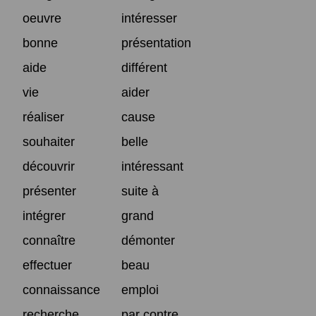
oeuvre
intéresser
bonne
présentation
aide
différent
vie
aider
réaliser
cause
souhaiter
belle
découvrir
intéressant
présenter
suite à
intégrer
grand
connaître
démonter
effectuer
beau
connaissance
emploi
recherche
par contre