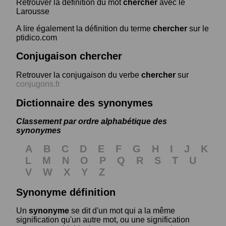
Retrouver la définition du mot
chercher
avec le
Larousse
A lire également la définition du terme
chercher
sur le
ptidico.com
Conjugaison chercher
Retrouver la conjugaison du verbe
chercher
sur
conjugons.fr
Dictionnaire des synonymes
Classement par ordre alphabétique des
synonymes
A
B
C
D
E
F
G
H
I
J
K
L
M
N
O
P
Q
R
S
T
U
V
W
X
Y
Z
Synonyme définition
Un
synonyme
se dit d'un mot qui a la même
signification qu'un autre mot, ou une signification