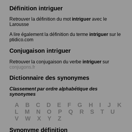
Définition intriguer
Retrouver la définition du mot
intriguer
avec le
Larousse
A lire également la définition du terme
intriguer
sur le
ptidico.com
Conjugaison intriguer
Retrouver la conjugaison du verbe
intriguer
sur
conjugons.fr
Dictionnaire des synonymes
Classement par ordre alphabétique des
synonymes
A
B
C
D
E
F
G
H
I
J
K
L
M
N
O
P
Q
R
S
T
U
V
W
X
Y
Z
Synonyme définition