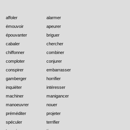
affoler
alarmer
émouvoir
apeurer
épouvanter
briguer
cabaler
chercher
chiffonner
combiner
comploter
conjurer
conspirer
embarrasser
gamberger
horrifier
inquiéter
intéresser
machiner
manigancer
manoeuvrer
nouer
préméditer
projeter
spéculer
terrifier