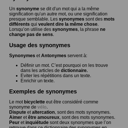
Un
synonyme
se dit d'un mot qui a la même
signification qu'un autre mot, ou une signification
presque semblable. Les
synonymes
sont des
mots
différents
qui
veulent dire la même chose
.
Lorsqu’on utilise des
synonymes
, la phrase
ne
change pas de sens
.
Usage des synonymes
Synonymes
et
Antonymes
servent à:
Définir un mot. C’est pourquoi on les trouve
dans les articles de
dictionnaire.
Eviter les répétitions dans un texte.
Enrichir un texte.
Exemples de synonymes
Le mot
bicyclette
eut être considéré comme
synonyme de
vélo
.
Dispute
et
altercation
, sont des mots synonymes.
Aimer
et
être amoureux
, sont des mots synonymes.
Peur
et
inquiétude
sont deux synonymes que l’on
retrouve dans ce dictionnaire des synonymes en